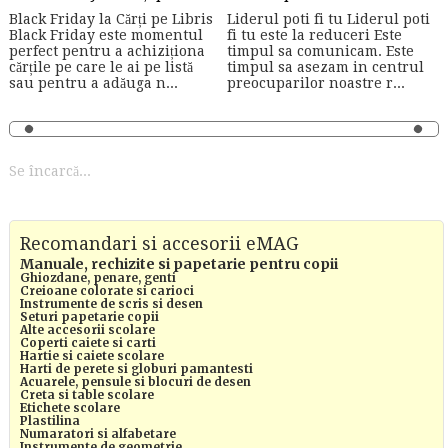
Black Friday la Cărți pe Libris
Liderul poti fi tu Liderul poti
Black Friday este momentul
fi tu este la reduceri Este
perfect pentru a achiziționa
timpul sa comunicam. Este
cărțile pe care le ai pe listă
timpul sa asezam in centrul
sau pentru a adăuga n...
preocuparilor noastre r...
Se încarcă...
Recomandari si accesorii eMAG
Manuale, rechizite si papetarie pentru copii
Ghiozdane, penare, genti
Creioane colorate si carioci
Instrumente de scris si desen
Seturi papetarie copii
Alte accesorii scolare
Coperti caiete si carti
Hartie si caiete scolare
Harti de perete si globuri pamantesti
Acuarele, pensule si blocuri de desen
Creta si table scolare
Etichete scolare
Plastilina
Numaratori si alfabetare
Instrumente de geometrie