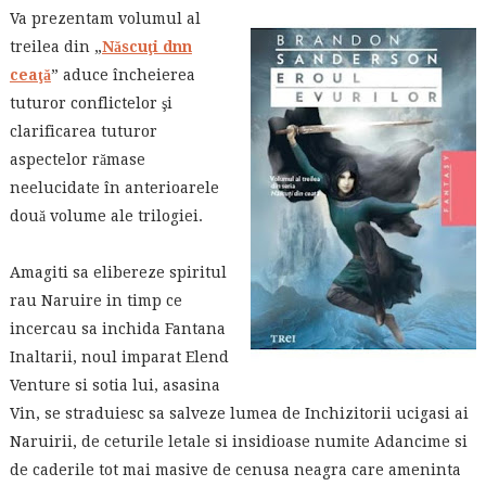
Va prezentam volumul al
treilea din „
Născuţi dnn
ceaţă
” aduce încheierea
tuturor conflictelor şi
clarificarea tuturor
aspectelor rămase
neelucidate în anterioarele
două volume ale trilogiei.
Amagiti sa elibereze spiritul
rau Naruire in timp ce
incercau sa inchida Fantana
Inaltarii, noul imparat Elend
Venture si sotia lui, asasina
Vin, se straduiesc sa salveze lumea de Inchizitorii ucigasi ai
Naruirii, de ceturile letale si insidioase numite Adancime si
de caderile tot mai masive de cenusa neagra care ameninta