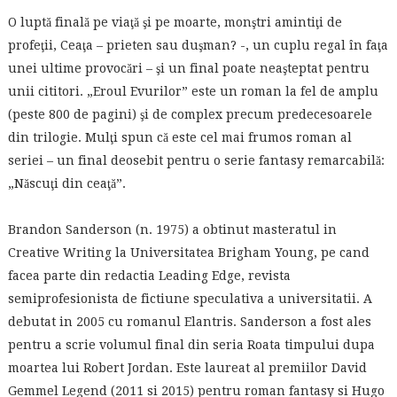
O luptă finală pe viaţă şi pe moarte, monştri amintiţi de
profeţii, Ceaţa – prieten sau duşman? -, un cuplu regal în faţa
unei ultime provocări – şi un final poate neaşteptat pentru
unii cititori. „Eroul Evurilor” este un roman la fel de amplu
(peste 800 de pagini) şi de complex precum predecesoarele
din trilogie. Mulţi spun că este cel mai frumos roman al
seriei – un final deosebit pentru o serie fantasy remarcabilă:
„Născuţi din ceaţă”.
Brandon Sanderson (n. 1975) a obtinut masteratul in
Creative Writing la Universitatea Brigham Young, pe cand
facea parte din redactia Leading Edge, revista
semiprofesionista de fictiune speculativa a universitatii. A
debutat in 2005 cu romanul Elantris. Sanderson a fost ales
pentru a scrie volumul final din seria Roata timpului dupa
moartea lui Robert Jordan. Este laureat al premiilor David
Gemmel Legend (2011 si 2015) pentru roman fantasy si Hugo