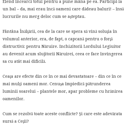
Elend încearcă totul pentru a pune mâna pe ea. Participă la
un bal – da, mai erau încă oameni care dădeau baluri! – însă
lucrurile nu merg deloc cum se aşteptau.
Fântâna Înălţării, cea de la care se spera să vină soluţia în
volumul anterior, era, de fapt, o capcană pentru o forţă
distructivă: pentru Năruire. Inchizitorii Lordului Legiuitor
au devenit acum slujitorii Năruirei, ceea ce face învingerea
sa cu atât mai dificilă.
Ceaţa are efecte din ce în ce mai devastatoare – din ce în ce
mai mulţi oameni mor. Cenuşa împiedică pătrunderea
luminii soarelui – plantele mor, apar probleme cu hrănirea
oamenilor.
Cum se rezolvă toate aceste conflicte? Şi care este adevărata
sursă a Ceţii?