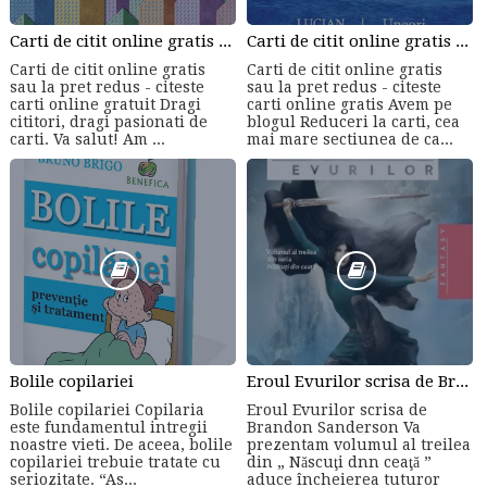
Carti de citit online gratis sau la pret redus - citeste carti online gratuit din cele mai mari librarii online!
Carti de citit online gratis sau la pret redus - citeste carti online gratis
Carti de citit online gratis
Carti de citit online gratis
sau la pret redus - citeste
sau la pret redus - citeste
carti online gratuit Dragi
carti online gratis Avem pe
cititori, dragi pasionati de
blogul Reduceri la carti, cea
carti. Va salut! Am ...
mai mare sectiunea de ca...
Bolile copilariei
Eroul Evurilor scrisa de Brandon Sanderson (Volumul 3)
Bolile copilariei Copilaria
Eroul Evurilor scrisa de
este fundamentul intregii
Brandon Sanderson Va
noastre vieti. De aceea, bolile
prezentam volumul al treilea
copilariei trebuie tratate cu
din „ Născuţi dnn ceaţă ”
seriozitate. “As...
aduce încheierea tuturor