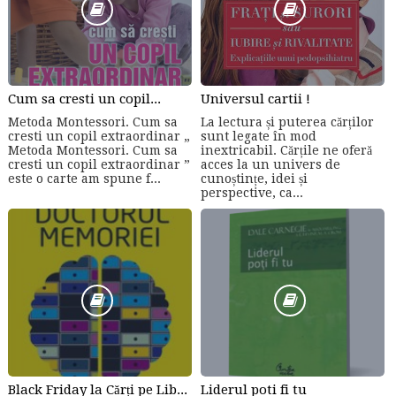
Cum sa cresti un copil...
Universul cartii !
Metoda Montessori. Cum sa
La lectura și puterea cărților
cresti un copil extraordinar „
sunt legate în mod
Metoda Montessori. Cum sa
inextricabil. Cărțile ne oferă
cresti un copil extraordinar ”
acces la un univers de
este o carte am spune f...
cunoștințe, idei și
perspective, ca...
Black Friday la Cărți pe Libris
Liderul poti fi tu