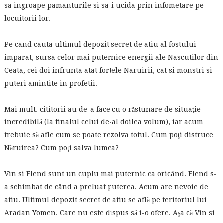
sa ingroape pamanturile si sa-i ucida prin infometare pe
locuitorii lor.
Pe cand cauta ultimul depozit secret de atiu al fostului
imparat, sursa celor mai puternice energii ale Nascutilor din
Ceata, cei doi infrunta atat fortele Naruirii, cat si monstri si
puteri amintite in profetii.
Mai mult, cititorii au de-a face cu o răstunare de situaţie
incredibilă (la finalul celui de-al doilea volum), iar acum
trebuie să afle cum se poate rezolva totul. Cum poţi distruce
Năruirea? Cum poţi salva lumea?
Vin si Elend sunt un cuplu mai puternic ca oricând. Elend s-
a schimbat de când a preluat puterea. Acum are nevoie de
atiu. Ultimul depozit secret de atiu se află pe teritoriul lui
Aradan Yomen. Care nu este dispus să i-o ofere. Aşa că Vin si