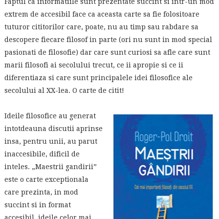
Faptul ca informatiile sunt prezentate succint si intr-un mod
extrem de accesibil face ca aceasta carte sa fie folositoare
tuturor cititorilor care, poate, nu au timp sau rabdare sa
descopere fiecare filosof in parte (ori nu sunt in mod special
pasionati de filosofie) dar care sunt curiosi sa afle care sunt
marii filosofi ai secolului trecut, ce ii apropie si ce ii
diferentiaza si care sunt principalele idei filosofice ale
secolului al XX-lea. O carte de citit!
Ideile filosofice au generat
intotdeauna discutii aprinse
insa, pentru unii, au parut
inaccesibile, dificil de
inteles. „Maestrii gandirii”
este o carte exceptionala
care prezinta, in mod
succint si in format
accesibil, ideile celor mai