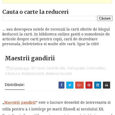
Cauta o carte la reduceri
... sau descopera sutele de recenzii la carti oferite de blogul
Reduceri la carti. In biblioteca online gasiti o sumedenie de
articole despre carti pentru copii, carti de dezvoltare
personala, beletristica si multe alte carti. Spor la citit!
Maestrii gandirii
10 years ago
Carti
,
Carti de citit
,
Carti gratis
,
Carti online
,
Libris.ro
,
Reduceri carti
,
Reduceri la carti
Distribuie:
„
Maestrii gandirii
”
este o lucrare deosebit de interesanta si
utila pentru a-i intelege pe marii filosofi ai secolului XX.