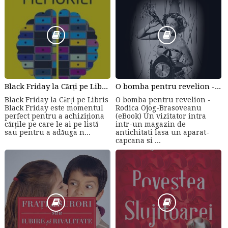
Black Friday la Cărți pe Libris
O bomba pentru revelion - Rodica Ojog-Brasoveanu (eBook)
Black Friday la Cărți pe Libris
O bomba pentru revelion -
Black Friday este momentul
Rodica Ojog-Brasoveanu
perfect pentru a achiziționa
(eBook) Un vizitator intra
cărțile pe care le ai pe listă
intr-un magazin de
sau pentru a adăuga n...
antichitati lasa un aparat-
capcana si ...