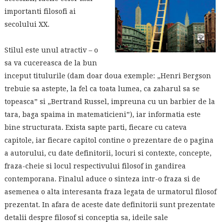
importanti filosofi ai
secolului XX.
Stilul este unul atractiv – o
sa va cucereasca de la bun
inceput titulurile (dam doar doua exemple: „Henri Bergson
trebuie sa astepte, la fel ca toata lumea, ca zaharul sa se
topeasca” si „Bertrand Russel, impreuna cu un barbier de la
tara, baga spaima in matematicieni”), iar informatia este
bine structurata. Exista sapte parti, fiecare cu cateva
capitole, iar fiecare capitol contine o prezentare de o pagina
a autorului, cu date definitorii, locuri si contexte, concepte,
fraza-cheie si locul respectivului filosof in gandirea
contemporana. Finalul aduce o sinteza intr-o fraza si de
asemenea o alta interesanta fraza legata de urmatorul filosof
prezentat. In afara de aceste date definitorii sunt prezentate
detalii despre filosof si conceptia sa, ideile sale