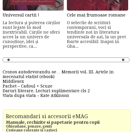
Universul cartii !
Cele mai frumoase romane
La lectura și puterea cărților
O selectie de scriitori
sunt legate în mod
contemporani, voci si
inextricabil. Cărțile ne oferă
tendinte noi in literatura
acces la un univers de
universala de azi, la un pret
cunoștințe, idei și
foarte accesibil: Inapoi in
perspective, ca...
Gha...
Cronos autodevorandu-se… Memorii vol. III. Artele in
mecenatul etatist (ebook)
Middlesex
Pachet – Cadoul + Scuze
Daruri literare. Lecturi suplimentare cls 2
Viata dupa viata – Kate Atkinson
Recomandari si accesorii eMAG
Manuale, rechizite si papetarie pentru copii
Ghiozdane, penare, genti
Creioane colorate si carioci