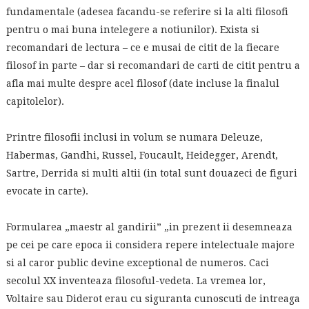
fundamentale (adesea facandu-se referire si la alti filosofi
pentru o mai buna intelegere a notiunilor). Exista si
recomandari de lectura – ce e musai de citit de la fiecare
filosof in parte – dar si recomandari de carti de citit pentru a
afla mai multe despre acel filosof (date incluse la finalul
capitolelor).
Printre filosofii inclusi in volum se numara Deleuze,
Habermas, Gandhi, Russel, Foucault, Heidegger, Arendt,
Sartre, Derrida si multi altii (in total sunt douazeci de figuri
evocate in carte).
Formularea „maestr al gandirii” „in prezent ii desemneaza
pe cei pe care epoca ii considera repere intelectuale majore
si al caror public devine exceptional de numeros. Caci
secolul XX inventeaza filosoful-vedeta. La vremea lor,
Voltaire sau Diderot erau cu siguranta cunoscuti de intreaga