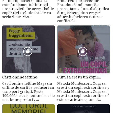
Bolile copilariei Copilaria
Eroul Evurilor scrisa de
este fundamentul intregii
Brandon Sanderson Va
noastre vieti. De aceea, bolile
prezentam volumul al treilea
copilariei trebuie tratate cu
din „ Născuţi dnn ceaţă ”
seriozitate. “As...
aduce încheierea tuturor
conflictel...
Carti online ieftine
Cum sa cresti un copil...
Carti online ieftine Magazin
Metoda Montessori. Cum sa
online de carti la reduceri cu
cresti un copil extraordinar „
transport gratuit. Peste
Metoda Montessori. Cum sa
100.000 de carti online la cele
cresti un copil extraordinar ”
mai bune preturi , ...
este o carte am spune f...