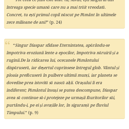
întreaga specie umană care nu a mai trăit vreodată.
Concret, tu ești primul copil născut pe Pământ în ultimele
zece milioane de ani!
” (p. 24)
“
Singur Diaspar sfidase Eternintatea, apărându-se
împotriva eroziunii lente a epocilor, împotriva năruirii și a
ruginii.De la ridicarea lui, ocecanele Pământului
dispăruseră, iar deșertul cuprinsese întregul glob. Vântul și
ploaia prefăcuseră în pulbere ultimii munți, iar planeta se
dovedise prea istovită să nască alții. Orașului îi era
indiferent; Pământul însuși se putea descompune, Diaspar
avea să continue să-i protejeze pe urmașii făuritorilor săi,
purtându-i, pe ei și avuțiile lor, în siguranță pe fluviul
Timpului.
” (p. 9)