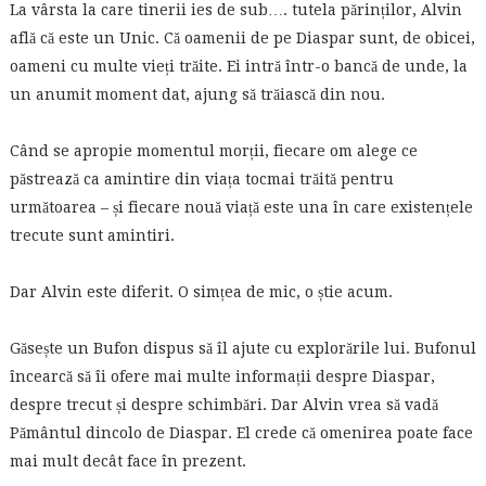
La vârsta la care tinerii ies de sub…. tutela părinților, Alvin
află că este un Unic. Că oamenii de pe Diaspar sunt, de obicei,
oameni cu multe vieți trăite. Ei intră într-o bancă de unde, la
un anumit moment dat, ajung să trăiască din nou.
Când se apropie momentul morții, fiecare om alege ce
păstrează ca amintire din viața tocmai trăită pentru
următoarea – și fiecare nouă viață este una în care existențele
trecute sunt amintiri.
Dar Alvin este diferit. O simțea de mic, o știe acum.
Găsește un Bufon dispus să îl ajute cu explorările lui. Bufonul
încearcă să îi ofere mai multe informații despre Diaspar,
despre trecut și despre schimbări. Dar Alvin vrea să vadă
Pământul dincolo de Diaspar. El crede că omenirea poate face
mai mult decât face în prezent.