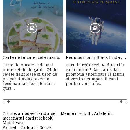
Carte de bucate: cele mai bune retete de gatit - 24 de retete delicioase si usor de preparat de Laura Adamache
Reduceri carti Black Friday :-)
Carte de bucate: cele mai
Carti la reduceri. Reduceri la
bune retete de gatit - 24 de
carti online! Daca ati ratat
retete delicioase si usor de
promotia anterioara la Libris
preparat Astazi avem o
si vreti sa cumparati carti
recomandare excelenta si
pentru voi sau c...
gust...
Cronos autodevorandu-se… Memorii vol. III. Artele in
mecenatul etatist (ebook)
Middlesex
Pachet – Cadoul + Scuze