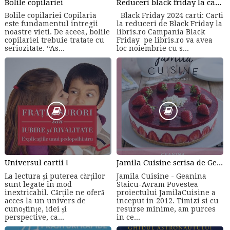
Bolile copilariei
Reduceri black friday la carti online
Bolile copilariei Copilaria
Black Friday 2024 carti: Carti
este fundamentul intregii
la reduceri de Black Friday la
noastre vieti. De aceea, bolile
libris.ro Campania Black
copilariei trebuie tratate cu
Friday pe libris.ro va avea
seriozitate. “As...
loc noiembrie cu s...
Universul cartii !
Jamila Cuisine scrisa de Geanina Staicu-Avram
La lectura și puterea cărților
Jamila Cuisine - Geanina
sunt legate în mod
Staicu-Avram Povestea
inextricabil. Cărțile ne oferă
proiectului JamilaCuisine a
acces la un univers de
inceput in 2012. Timizi si cu
cunoștințe, idei și
resurse minime, am purces
perspective, ca...
in ce...