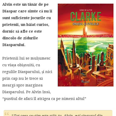
Alvin este un tânăr de pe
Diaspar care simte că nu îi
sunt suficiente jocurile cu
prietenii, un băiat curios,
dornic să afle ce este
dincolo de zidurile
Diasparului.
Prietenii lui se mulțumesc
cu viața obișnuită, cu
regulile Diasparului, și nici
prin cap nu le trece să
meargă spre marginea
Diasparului. Pe Alvin însă,
“pustiul de afară îl atrăgea ca pe nimeni altul”
“
Tot ceea ce știm este atât: tu, Alvin, ești singurul din