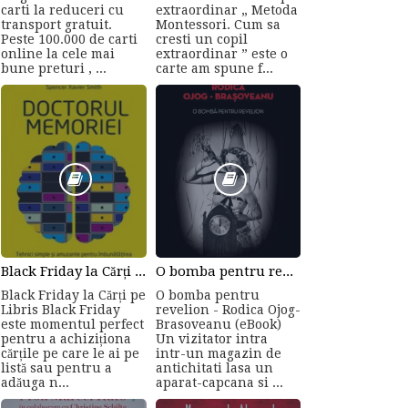
carti la reduceri cu
extraordinar „ Metoda
transport gratuit.
Montessori. Cum sa
Peste 100.000 de carti
cresti un copil
online la cele mai
extraordinar ” este o
bune preturi , ...
carte am spune f...
Black Friday la Cărți pe Libris
O bomba pentru revelion - Rodica Ojog-Brasoveanu (eBook)
Black Friday la Cărți pe
O bomba pentru
Libris Black Friday
revelion - Rodica Ojog-
este momentul perfect
Brasoveanu (eBook)
pentru a achiziționa
Un vizitator intra
cărțile pe care le ai pe
intr-un magazin de
listă sau pentru a
antichitati lasa un
adăuga n...
aparat-capcana si ...