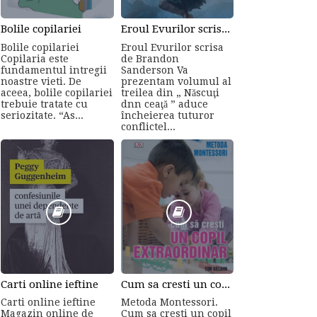
Bolile copilariei
Eroul Evurilor scrisa de Brandon Sanderson (Volumul 3)
Bolile copilariei
Eroul Evurilor scrisa
Copilaria este
de Brandon
fundamentul intregii
Sanderson Va
noastre vieti. De
prezentam volumul al
aceea, bolile copilariei
treilea din „ Născuţi
trebuie tratate cu
dnn ceaţă ” aduce
seriozitate. “As...
încheierea tuturor
conflictel...
Carti online ieftine
Cum sa cresti un copil...
Carti online ieftine
Metoda Montessori.
Magazin online de
Cum sa cresti un copil