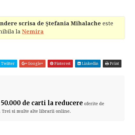
indere scrisa de Ştefania Mihalache
este
nibila la
Nemira
Twitter
Google+
Pinterest
Linkedin
Print
?
 50.000 de carti la reducere
oferite de
Trei si multe alte librarii online.