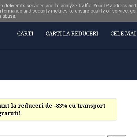
 deliver its services and to analyze traffic. Your IP address an
Carti la reduceri @Facebook
rformance and security metrics to ensure quality of service, g
s abuse.
CARTI
CARTI LA REDUCERI
CELE MAI 
sunt la reduceri de -83% cu transport
gratuit!