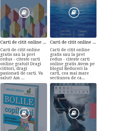
Carti de citit online gratis sau la pret redus - citeste carti online gratuit din cele mai mari librarii online!
Carti de citit online gratis sau la pret redus - citeste carti online gratis
Carti de citit online
Carti de citit online
gratis sau la pret
gratis sau la pret
redus - citeste carti
redus - citeste carti
online gratuit Dragi
online gratis Avem pe
cititori, dragi
blogul Reduceri la
pasionati de carti. Va
carti, cea mai mare
salut! Am ...
sectiunea de ca...