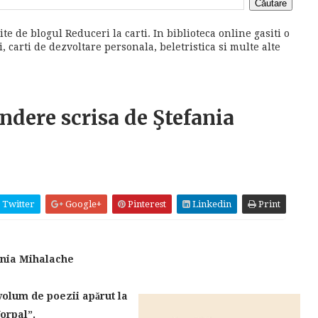
ite de blogul Reduceri la carti. In biblioteca online gasiti o
 carti de dezvoltare personala, beletristica si multe alte
indere scrisa de Ştefania
Twitter
Google+
Pinterest
Linkedin
Print
fania Mihalache
volum de poezii apărut la
Vorpal”.