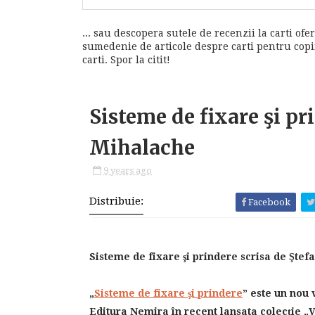
... sau descopera sutele de recenzii la carti ofer
sumedenie de articole despre carti pentru copii,
carti. Spor la citit!
Sisteme de fixare şi pr
Mihalache
9 years ago
Distribuie:
Facebook
Sisteme de fixare şi prindere scrisa de Şte
„
Sisteme de fixare şi prindere
” este un nou 
Editura Nemira în recent lansata colecţie „