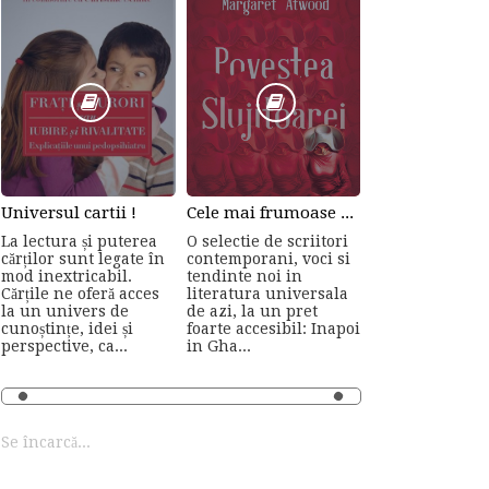
Universul cartii !
Cele mai frumoase romane
La lectura și puterea
O selectie de scriitori
cărților sunt legate în
contemporani, voci si
mod inextricabil.
tendinte noi in
Cărțile ne oferă acces
literatura universala
la un univers de
de azi, la un pret
cunoștințe, idei și
foarte accesibil: Inapoi
perspective, ca...
in Gha...
Se încarcă...