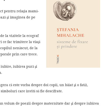
ect pentru relaţia mamă-
ează şi imaginea de pe
de la vizitele la ecograf
ce fac trimitere la viaţă
u copilul nenăscut, de la
porale prin care trece.
iubire, iubirea pură şi
u.
gera că este vorba despre doi copii, un băiat şi o fată),
 simboluri care invită să fie descifrate.
 un volum de poezii despre maternitate dar şi despre iubirea