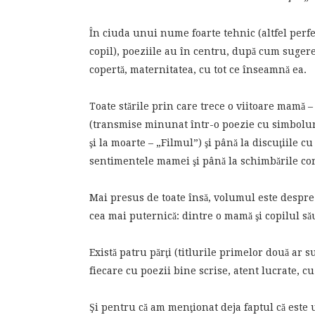
În ciuda unui nume foarte tehnic (altfel perf
copil), poeziile au în centru, după cum suger
copertă, maternitatea, cu tot ce înseamnă ea.
Toate stările prin care trece o viitoare mamă – 
(transmise minunat într-o poezie cu simboluri 
şi la moarte – „Filmul”) şi până la discuţiile c
sentimentele mamei şi până la schimbările cor
Mai presus de toate însă, volumul este despre 
cea mai puternică: dintre o mamă şi copilul să
Există patru părţi (titlurile primelor două ar su
fiecare cu poezii bine scrise, atent lucrate, cu
Şi pentru că am menţionat deja faptul că este