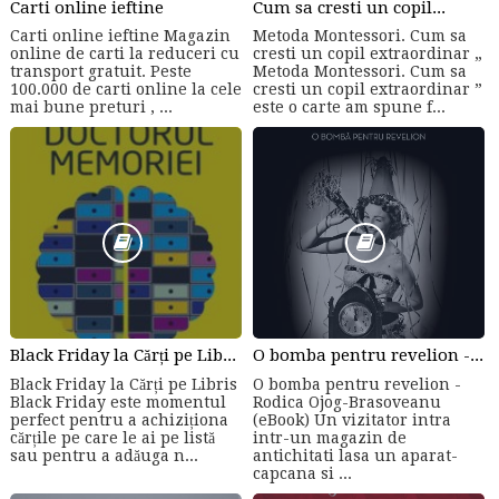
Carti online ieftine
Cum sa cresti un copil...
Carti online ieftine Magazin
Metoda Montessori. Cum sa
online de carti la reduceri cu
cresti un copil extraordinar „
transport gratuit. Peste
Metoda Montessori. Cum sa
100.000 de carti online la cele
cresti un copil extraordinar ”
mai bune preturi , ...
este o carte am spune f...
Black Friday la Cărți pe Libris
O bomba pentru revelion - Rodica Ojog-Brasoveanu (eBook)
Black Friday la Cărți pe Libris
O bomba pentru revelion -
Black Friday este momentul
Rodica Ojog-Brasoveanu
perfect pentru a achiziționa
(eBook) Un vizitator intra
cărțile pe care le ai pe listă
intr-un magazin de
sau pentru a adăuga n...
antichitati lasa un aparat-
capcana si ...