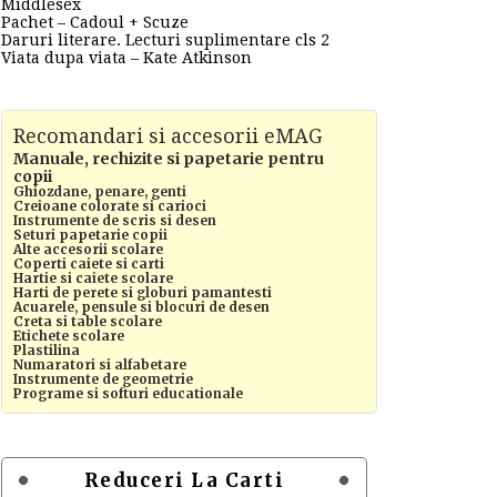
Middlesex
Pachet – Cadoul + Scuze
Daruri literare. Lecturi suplimentare cls 2
Viata dupa viata – Kate Atkinson
Recomandari si accesorii eMAG
Manuale, rechizite si papetarie pentru
copii
Ghiozdane, penare, genti
Creioane colorate si carioci
Instrumente de scris si desen
Seturi papetarie copii
Alte accesorii scolare
Coperti caiete si carti
Hartie si caiete scolare
Harti de perete si globuri pamantesti
Acuarele, pensule si blocuri de desen
Creta si table scolare
Etichete scolare
Plastilina
Numaratori si alfabetare
Instrumente de geometrie
Programe si softuri educationale
Reduceri La Carti