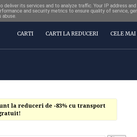
 deliver its services and to analyze traffic. Your IP address an
Carti la reduceri @Facebook
rformance and security metrics to ensure quality of service, g
s abuse.
CARTI
CARTI LA REDUCERI
CELE MAI 
sunt la reduceri de -83% cu transport
gratuit!