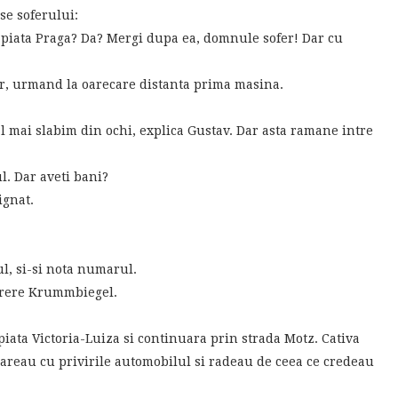
ise soferului:
 piata Praga? Da? Mergi dupa ea, domnule sofer! Dar cu
er, urmand la oarecare distanta prima masina.
-l mai slabim din ochi, explica Gustav. Dar asta ramane intre
. Dar aveti bani?
ignat.
l, si-si nota numarul.
arere Krummbiegel.
piata Victoria-Luiza si continuara prin strada Motz. Cativa
mareau cu privirile automobilul si radeau de ceea ce credeau