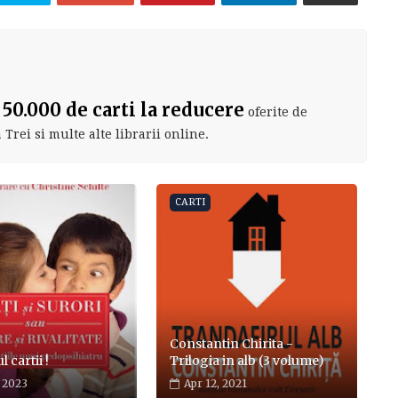
?
 50.000 de carti la reducere
oferite de
Trei si multe alte librarii online.
CARTI
Constantin Chirita -
 cartii !
Trilogia in alb (3 volume)
, 2023
Apr 12, 2021