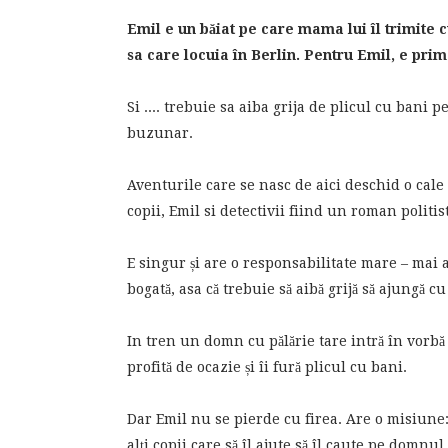
Emil e un băiat pe care mama lui îl trimite c
sa care locuia în Berlin. Pentru Emil, e prim
Si .... trebuie sa aiba grija de plicul cu bani 
buzunar.
Aventurile care se nasc de aici deschid o cale
copii, Emil si detectivii fiind un roman politis
E singur și are o responsabilitate mare – mai 
bogată, asa că trebuie să aibă grijă să ajungă cu
In tren un domn cu pălărie tare intră în vorb
profită de ocazie și îi fură plicul cu bani.
Dar Emil nu se pierde cu firea. Are o misiune: 
alți copii care să îl ajute să îl caute pe domnul