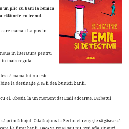
u un plic cu bani la bunica
a călătorie cu trenul.
pe care mama i l-a pus in
 noua in literatura pentru
t in toata regula.
ales că mama lui nu este
 bine la destinație și să îi dea bunicii banii.
ă cu el. Obosit, la un moment dat Emil adoarme. Bărbatul
să prindă hoțul. Odată ajuns la Berlin el reușește să găsească
 care i/a furat banii. Dacă va reuși sau nu, veți afla singuri.