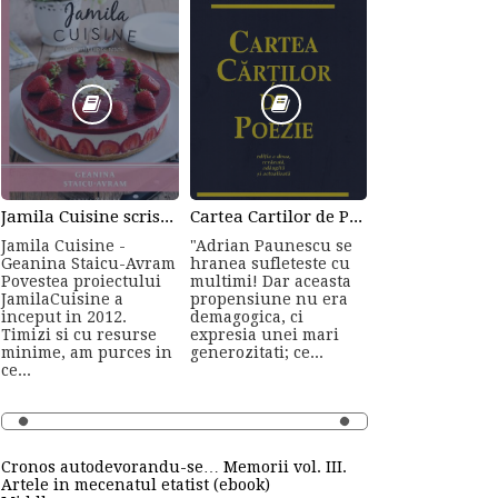
Jamila Cuisine scrisa de Geanina Staicu-Avram
Cartea Cartilor de Poezie de Adrian Paunescu
Jamila Cuisine -
"Adrian Paunescu se
Geanina Staicu-Avram
hranea sufleteste cu
Povestea proiectului
multimi! Dar aceasta
JamilaCuisine a
propensiune nu era
inceput in 2012.
demagogica, ci
Timizi si cu resurse
expresia unei mari
minime, am purces in
generozitati; ce...
ce...
Cronos autodevorandu-se… Memorii vol. III.
Artele in mecenatul etatist (ebook)