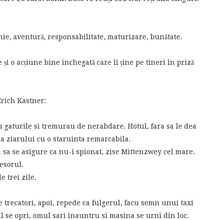
ie, aventură, responsabilitate, maturizare, bunătate.
și o acțiune bine inchegată care îi ține pe tineri în priză
Erich Kastner:
au gaturile si tremurau de nerabdare. Hotul, fara sa le dea
ra ziarului cu o staruinta remarcabila.
a sa se asigure ca nu-i spionat, zise Mittenzwey cel mare.
esorul.
 trei zile.
e trecatori, apoi, repede ca fulgerul, facu semn unui taxi
l se opri, omul sari inauntru si masina se urni din loc.