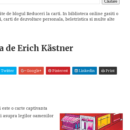
ite de blogul Reduceri la carti. In biblioteca online gasiti o
 carti de dezvoltare personala, beletristica si multe alte
sa de Erich Kästner
Twitter
Google+
Pinterest
Linkedin
Print
i este o carte captivanta
tii asupra legilor oamenilor