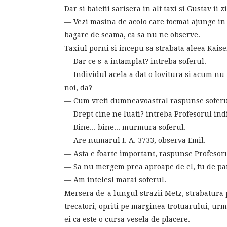
Dar si baietii sarisera in alt taxi si Gustav ii z
— Vezi masina de acolo care tocmai ajunge in
bagare de seama, ca sa nu ne observe.
Taxiul porni si incepu sa strabata aleea Kais
— Dar ce s-a intamplat? intreba soferul.
— Individul acela a dat o lovitura si acum nu
noi, da?
— Cum vreti dumneavoastra! raspunse soferul
— Drept cine ne luati? intreba Profesorul ind
— Bine... bine... murmura soferul.
— Are numarul I. A. 3733, observa Emil.
— Asta e foarte important, raspunse Profesoru
— Sa nu mergem prea aproape de el, fu de p
— Am inteles! marai soferul.
Mersera de-a lungul strazii Metz, strabatura 
trecatori, opriti pe marginea trotuarului, ur
ei ca este o cursa vesela de placere.