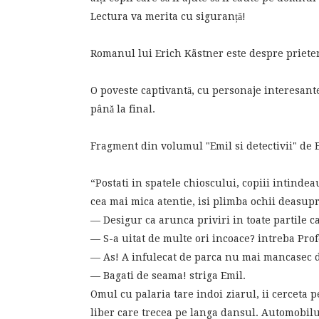
Lectura va merita cu siguranță!
Romanul lui Erich Kästner este despre prieten
O poveste captivantă, cu personaje interesante 
până la final.
Fragment din volumul "Emil si detectivii" de 
“Postati in spatele chioscului, copiii intinde
cea mai mica atentie, isi plimba ochii deasup
— Desigur ca arunca priviri in toate partile c
— S-a uitat de multe ori incoace? intreba Prof
— As! A infulecat de parca nu mai mancasec de
— Bagati de seama! striga Emil.
Omul cu palaria tare indoi ziarul, ii cerceta p
liber care trecea pe langa dansul. Automobilu