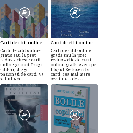
Carti de citit online gratis sau la pret redus - citeste carti online gratuit din cele mai mari librarii online!
Carti de citit online gratis sau la pret redus - citeste carti online gratis
Carti de citit online
Carti de citit online
gratis sau la pret
gratis sau la pret
redus - citeste carti
redus - citeste carti
online gratuit Dragi
online gratis Avem pe
cititori, dragi
blogul Reduceri la
pasionati de carti. Va
carti, cea mai mare
salut! Am ...
sectiunea de ca...