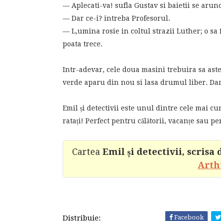
— Aplecati-va! sufla Gustav si baietii se arunc
— Dar ce-i? intreba Profesorul.
— L,umina rosie in coltul strazii Luther; o sa 
poata trece.
Intr-adevar, cele doua masini trebuira sa ast
verde aparu din nou si lasa drumul liber. Da
Emil și detectivii este unul dintre cele mai cu
ratați! Perfect pentru călătorii, vacanțe sau 
Cartea
Emil și detectivii, scris
Arth
Distribuie:
Facebook