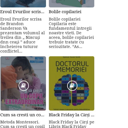
Eroul Evurilor scrisa de Brandon Sanderson (Volumul 3)
Bolile copilariei
Eroul Evurilor scrisa
Bolile copilariei
de Brandon
Copilaria este
Sanderson Va
fundamentul intregii
prezentam volumul al
noastre vieti. De
treilea din „ Născuţi
aceea, bolile copilariei
dnn ceaţă ” aduce
trebuie tratate cu
încheierea tuturor
seriozitate. “As...
conflictel...
Cum sa cresti un copil...
Black Friday la Cărți pe Libris
Metoda Montessori.
Black Friday la Cărți pe
Cum sa cresti un copil
Libris Black Friday