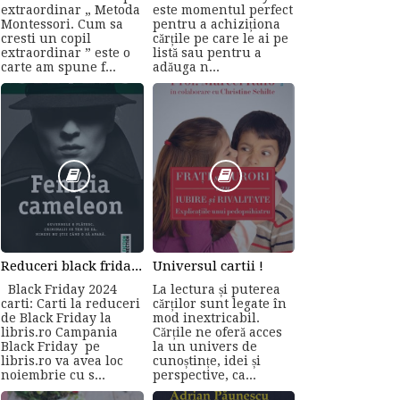
extraordinar „ Metoda
este momentul perfect
Montessori. Cum sa
pentru a achiziționa
cresti un copil
cărțile pe care le ai pe
extraordinar ” este o
listă sau pentru a
carte am spune f...
adăuga n...
Reduceri black friday la carti online
Universul cartii !
Black Friday 2024
La lectura și puterea
carti: Carti la reduceri
cărților sunt legate în
de Black Friday la
mod inextricabil.
libris.ro Campania
Cărțile ne oferă acces
Black Friday pe
la un univers de
libris.ro va avea loc
cunoștințe, idei și
noiembrie cu s...
perspective, ca...