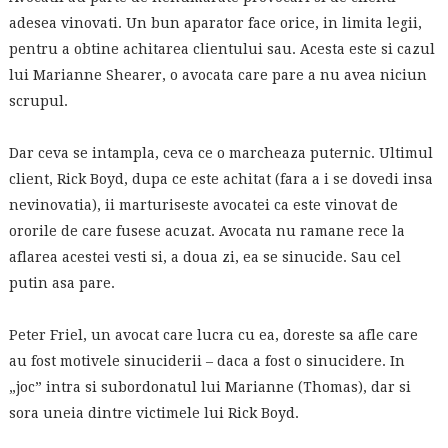
adesea vinovati. Un bun aparator face orice, in limita legii,
pentru a obtine achitarea clientului sau. Acesta este si cazul
lui Marianne Shearer, o avocata care pare a nu avea niciun
scrupul.
Dar ceva se intampla, ceva ce o marcheaza puternic. Ultimul
client, Rick Boyd, dupa ce este achitat (fara a i se dovedi insa
nevinovatia), ii marturiseste avocatei ca este vinovat de
ororile de care fusese acuzat. Avocata nu ramane rece la
aflarea acestei vesti si, a doua zi, ea se sinucide. Sau cel
putin asa pare.
Peter Friel, un avocat care lucra cu ea, doreste sa afle care
au fost motivele sinuciderii – daca a fost o sinucidere. In
„joc” intra si subordonatul lui Marianne (Thomas), dar si
sora uneia dintre victimele lui Rick Boyd.