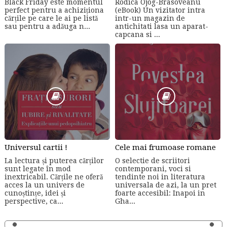
Black Friday este momentul
Rodica Ojog-Brasoveanu
perfect pentru a achiziționa
(eBook) Un vizitator intra
cărțile pe care le ai pe listă
intr-un magazin de
sau pentru a adăuga n...
antichitati lasa un aparat-
capcana si ...
Universul cartii !
Cele mai frumoase romane
La lectura și puterea cărților
O selectie de scriitori
sunt legate în mod
contemporani, voci si
inextricabil. Cărțile ne oferă
tendinte noi in literatura
acces la un univers de
universala de azi, la un pret
cunoștințe, idei și
foarte accesibil: Inapoi in
perspective, ca...
Gha...