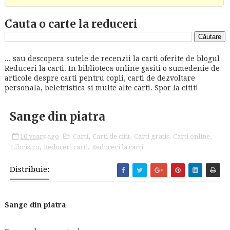
Cauta o carte la reduceri
... sau descopera sutele de recenzii la carti oferite de blogul
Reduceri la carti. In biblioteca online gasiti o sumedenie de
articole despre carti pentru copii, carti de dezvoltare
personala, beletristica si multe alte carti. Spor la citit!
Sange din piatra
10 years ago
Carti
,
Carti de citit
,
Carti gratis
,
Carti online
,
Libris.ro
,
Reduceri carti
,
Reduceri la carti
Distribuie:
Sange din piatra