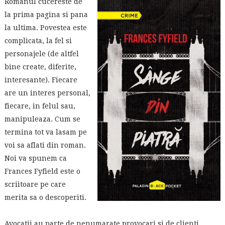
Romanul cucereste de
la prima pagina si pana
la ultima. Povestea este
complicata, la fel si
personajele (de altfel
bine create, diferite,
interesante). Fiecare
are un interes personal,
fiecare, in felul sau,
manipuleaza. Cum se
termina tot va lasam pe
voi sa aflati din roman.
Noi va spunem ca
Frances Fyfield este o
scriitoare pe care
merita sa o descoperiti.
Avocatii au parte de nenumarate provocari si de clienti