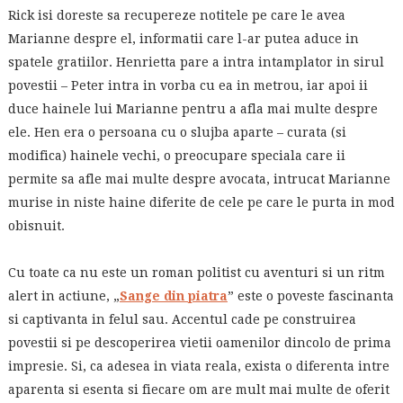
Rick isi doreste sa recupereze notitele pe care le avea
Marianne despre el, informatii care l-ar putea aduce in
spatele gratiilor. Henrietta pare a intra intamplator in sirul
povestii – Peter intra in vorba cu ea in metrou, iar apoi ii
duce hainele lui Marianne pentru a afla mai multe despre
ele. Hen era o persoana cu o slujba aparte – curata (si
modifica) hainele vechi, o preocupare speciala care ii
permite sa afle mai multe despre avocata, intrucat Marianne
murise in niste haine diferite de cele pe care le purta in mod
obisnuit.
Cu toate ca nu este un roman politist cu aventuri si un ritm
alert in actiune, „
Sange din piatra
” este o poveste fascinanta
si captivanta in felul sau. Accentul cade pe construirea
povestii si pe descoperirea vietii oamenilor dincolo de prima
impresie. Si, ca adesea in viata reala, exista o diferenta intre
aparenta si esenta si fiecare om are mult mai multe de oferit