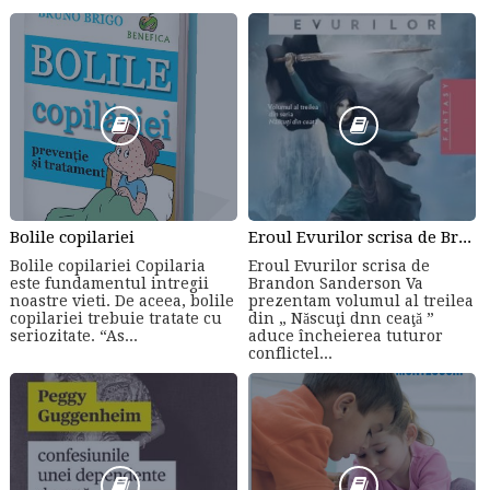
Bolile copilariei
Eroul Evurilor scrisa de Brandon Sanderson (Volumul 3)
Bolile copilariei Copilaria
Eroul Evurilor scrisa de
este fundamentul intregii
Brandon Sanderson Va
noastre vieti. De aceea, bolile
prezentam volumul al treilea
copilariei trebuie tratate cu
din „ Născuţi dnn ceaţă ”
seriozitate. “As...
aduce încheierea tuturor
conflictel...