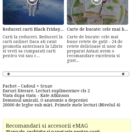
Reduceri carti Black Friday :-)
Carte de bucate: cele mai bune retete de gatit - 24 de retete delicioase si usor de preparat de Laura Adamache
Carti la reduceri. Reduceri la
Carte de bucate: cele mai
carti online! Daca ati ratat
bune retete de gatit - 24 de
promotia anterioara la Libris
retete delicioase si usor de
si vreti sa cumparati carti
preparat Astazi avem o
pentru voi sau c...
recomandare excelenta si
gust...
Pachet – Cadoul + Scuze
Daruri literare. Lecturi suplimentare cls 2
Viata dupa viata – Kate Atkinson
Demonul amiezii. O anatomie a depresiei
20000 de leghe sub mări. Primele mele lecturi (Nivelul 4)
Recomandari si accesorii eMAG
Manuale, rechizite si papetarie pentru copii