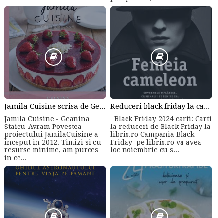
Jamila Cuisine scrisa de Geanina Staicu-Avram
Reduceri black friday la carti online
Jamila Cuisine - Geanina
Black Friday 2024 carti: Carti
Staicu-Avram Povestea
la reduceri de Black Friday la
proiectului JamilaCuisine a
libris.ro Campania Black
inceput in 2012. Timizi si cu
Friday pe libris.ro va avea
resurse minime, am purces
loc noiembrie cu s...
in ce...