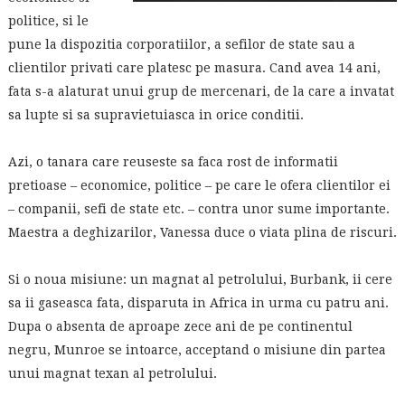
politice, si le
pune la dispozitia corporatiilor, a sefilor de state sau a
clientilor privati care platesc pe masura. Cand avea 14 ani,
fata s-a alaturat unui grup de mercenari, de la care a invatat
sa lupte si sa supravietuiasca in orice conditii.
Azi, o tanara care reuseste sa faca rost de informatii
pretioase – economice, politice – pe care le ofera clientilor ei
– companii, sefi de state etc. – contra unor sume importante.
Maestra a deghizarilor, Vanessa duce o viata plina de riscuri.
Si o noua misiune: un magnat al petrolului, Burbank, ii cere
sa ii gaseasca fata, disparuta in Africa in urma cu patru ani.
Dupa o absenta de aproape zece ani de pe continentul
negru, Munroe se intoarce, acceptand o misiune din partea
unui magnat texan al petrolului.