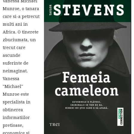
Vanessa Michael
Munroe, o tanara
care si-a petrecut
multi ani in
Africa. O tinerete
zbuciumata, un
trecut care
ascunde
suferinte de
neimaginat.
Vanessa
"Michael"
Munroe este
specialista in
obtinerea
informatiilor
pretioase,
economice si