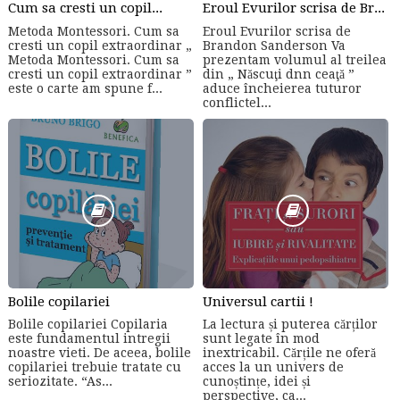
Cum sa cresti un copil...
Eroul Evurilor scrisa de Brandon Sanderson (Volumul 3)
Metoda Montessori. Cum sa
Eroul Evurilor scrisa de
cresti un copil extraordinar „
Brandon Sanderson Va
Metoda Montessori. Cum sa
prezentam volumul al treilea
cresti un copil extraordinar ”
din „ Născuţi dnn ceaţă ”
este o carte am spune f...
aduce încheierea tuturor
conflictel...
Bolile copilariei
Universul cartii !
Bolile copilariei Copilaria
La lectura și puterea cărților
este fundamentul intregii
sunt legate în mod
noastre vieti. De aceea, bolile
inextricabil. Cărțile ne oferă
copilariei trebuie tratate cu
acces la un univers de
seriozitate. “As...
cunoștințe, idei și
perspective, ca...