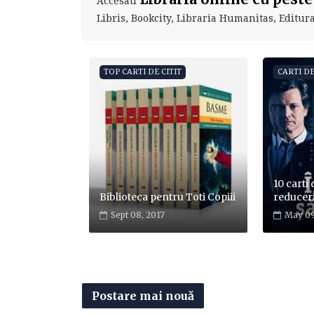
Accesati
Libris, Bookcity, Libraria Humanitas, Editura 
TOP CARTI DE CITIT
CARTI DE
10 carti 
Biblioteca pentru Toti Copiii
reducer
Sept 08, 2017
May 09
Postare mai nouă