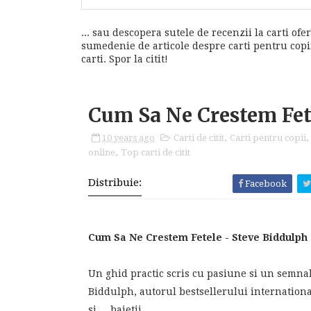
... sau descopera sutele de recenzii la carti ofer
sumedenie de articole despre carti pentru copii,
carti. Spor la citit!
Cum Sa Ne Crestem Fet
10 years ago
Carti de citit
,
Carti pentru copii
,
online
,
Top carti de citit
Distribuie:
Facebook
Cum Sa Ne Crestem Fetele - Steve Biddulph
Un ghid practic scris cu pasiune si un semnal
Biddulph, autorul bestsellerului internation
si ... baietii.