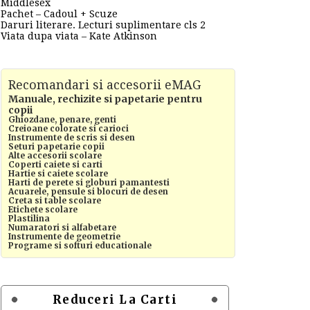
Middlesex
Pachet – Cadoul + Scuze
Daruri literare. Lecturi suplimentare cls 2
Viata dupa viata – Kate Atkinson
Recomandari si accesorii eMAG
Manuale, rechizite si papetarie pentru
copii
Ghiozdane, penare, genti
Creioane colorate si carioci
Instrumente de scris si desen
Seturi papetarie copii
Alte accesorii scolare
Coperti caiete si carti
Hartie si caiete scolare
Harti de perete si globuri pamantesti
Acuarele, pensule si blocuri de desen
Creta si table scolare
Etichete scolare
Plastilina
Numaratori si alfabetare
Instrumente de geometrie
Programe si softuri educationale
Reduceri La Carti