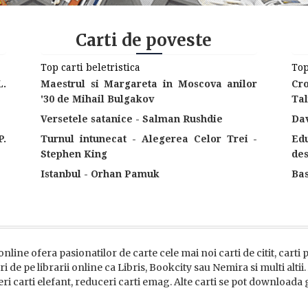
Carti de poveste
Top carti beletristica
Top
L.
Maestrul si Margareta in Moscova anilor
Cr
'30 de Mihail Bulgakov
Tal
Versetele satanice - Salman Rushdie
Dav
P.
Turnul intunecat - Alegerea Celor Trei -
Ed
Stephen King
des
Istanbul - Orhan Pamuk
Ba
online ofera pasionatilor de carte cele mai noi carti de citit, carti
i de pe librarii online ca Libris, Bookcity sau Nemira si multi altii
eri carti elefant, reduceri carti emag. Alte carti se pot downloada gr