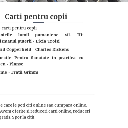
Carti pentru copii
 carti pentru copii
onicile lumii pamantene vil. III:
ismanul puterii - Licia Troisi
id Copperfield - Charles Dickens
ucatie Pentru Sanatate in practica cu
en - Planse
sme - Fratii Grimm
 pe care le poti citi online sau cumpara online.
. Avem oferite si reduceri carti online, reduceri
atis. Spor la citit