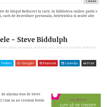
ite de blogul Reduceri la carti. In biblioteca online gasiti o
 carti de dezvoltare personala, beletristica si multe alte
ele - Steve Biddulph
Dezvoltare personala
,
Reduceri carti
,
Reduceri la carti
,
Reduceri
Twitter
Google+
Pinterest
Linkedin
Print
 de alarma tras de Steve
al Cum sa ne crestem fetele