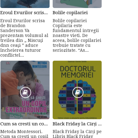
Eroul Evurilor scrisa de Brandon Sanderson (Volumul 3)
Bolile copilariei
Eroul Evurilor scrisa
Bolile copilariei
de Brandon
Copilaria este
Sanderson Va
fundamentul intregii
prezentam volumul al
noastre vieti. De
treilea din „ Născuţi
aceea, bolile copilariei
dnn ceaţă ” aduce
trebuie tratate cu
încheierea tuturor
seriozitate. “As...
conflictel...
Cum sa cresti un copil...
Black Friday la Cărți pe Libris
Metoda Montessori.
Black Friday la Cărți pe
Cum sa cresti un copil
Libris Black Friday