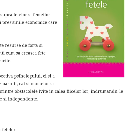
supra fetelor si femeilor
 presiunile economice care
 resurse de forta si
inti cum sa creasca fete
icite.
ctiva psihologului, ci si a
e parinti, cat si mamelor si
printre obstacolele ivite in calea fiicelor lor, indrumandu-le
ce si independente.
i fetelor