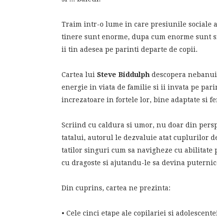
Traim intr-o lume in care presiunile sociale a
tinere sunt enorme, dupa cum enorme sunt si
ii tin adesea pe parinti departe de copii.
Cartea lui
Steve Biddulph
descopera nebanuite
energie in viata de familie si ii invata pe par
increzatoare in fortele lor, bine adaptate si fer
Scriind cu caldura si umor, nu doar din perspe
tatalui, autorul le dezvaluie atat cuplurilor d
tatilor singuri cum sa navigheze cu abilitate 
cu dragoste si ajutandu-le sa devina puterni
Din cuprins, cartea ne prezinta:
• Cele cinci etape ale copilariei si adolescente