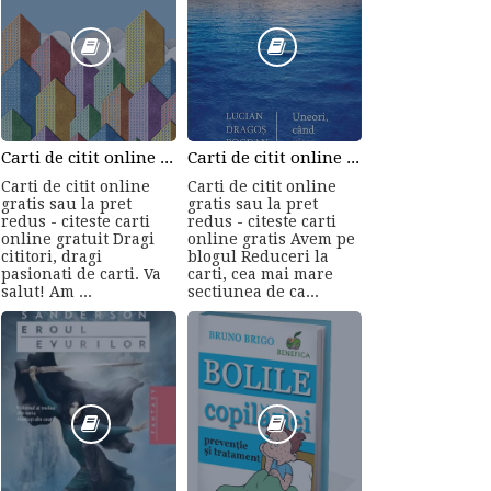
Carti de citit online gratis sau la pret redus - citeste carti online gratuit din cele mai mari librarii online!
Carti de citit online gratis sau la pret redus - citeste carti online gratis
Carti de citit online
Carti de citit online
gratis sau la pret
gratis sau la pret
redus - citeste carti
redus - citeste carti
online gratuit Dragi
online gratis Avem pe
cititori, dragi
blogul Reduceri la
pasionati de carti. Va
carti, cea mai mare
salut! Am ...
sectiunea de ca...