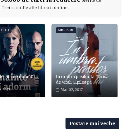
oferite de
Trei si multe alte librarii online.
 CITIT
LIBRIS.RO
de citit de nota 10 la
In umbra pasilor tai scrisa
i
de Vitali Cipileaga
, 2017
Mar 02, 2017
Postare mai veche