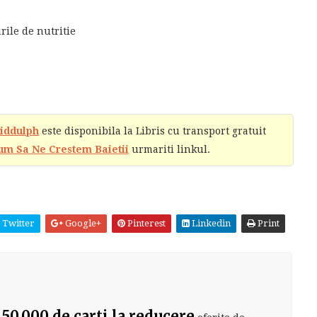
rile de nutritie
Biddulph
este disponibila la Libris cu transport gratuit
um Sa Ne Crestem Baietii
urmariti linkul.
Twitter
Google+
Pinterest
Linkedin
Print
?
 50.000 de carti la reducere