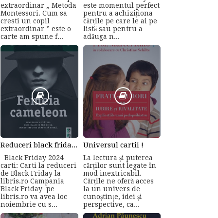
extraordinar „ Metoda
este momentul perfect
Montessori. Cum sa
pentru a achiziționa
cresti un copil
cărțile pe care le ai pe
extraordinar ” este o
listă sau pentru a
carte am spune f...
adăuga n...
Reduceri black friday la carti online
Universul cartii !
Black Friday 2024
La lectura și puterea
carti: Carti la reduceri
cărților sunt legate în
de Black Friday la
mod inextricabil.
libris.ro Campania
Cărțile ne oferă acces
Black Friday pe
la un univers de
libris.ro va avea loc
cunoștințe, idei și
noiembrie cu s...
perspective, ca...