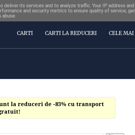
 deliver its services and to analyze traffic. Your IP address an
Carti la reduceri @Facebook
rformance and security metrics to ensure quality of service, g
s abuse.
CARTI
CARTI LA REDUCERI
CELE MAI 
sunt la reduceri de -83% cu transport
gratuit!