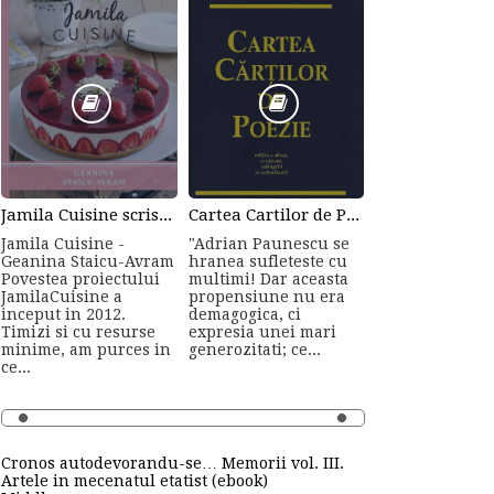
Jamila Cuisine scrisa de Geanina Staicu-Avram
Cartea Cartilor de Poezie de Adrian Paunescu
Jamila Cuisine -
"Adrian Paunescu se
Geanina Staicu-Avram
hranea sufleteste cu
Povestea proiectului
multimi! Dar aceasta
JamilaCuisine a
propensiune nu era
inceput in 2012.
demagogica, ci
Timizi si cu resurse
expresia unei mari
minime, am purces in
generozitati; ce...
ce...
Cronos autodevorandu-se… Memorii vol. III.
Artele in mecenatul etatist (ebook)