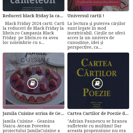
Reduceri black friday la carti online
Universul cartii !
Black Friday 2024 carti: Carti
La lectura și puterea cărților
la reduceri de Black Friday la
sunt legate în mod
libris.ro Campania Black
inextricabil. Cărțile ne oferă
Friday pe libris.ro va avea
acces la un univers de
loc noiembrie cu s...
cunoștințe, idei și
perspective, ca...
Jamila Cuisine scrisa de Geanina Staicu-Avram
Cartea Cartilor de Poezie de Adrian Paunescu
Jamila Cuisine - Geanina
"Adrian Paunescu se hranea
Staicu-Avram Povestea
sufleteste cu multimi! Dar
proiectului JamilaCuisine a
aceasta propensiune nu era