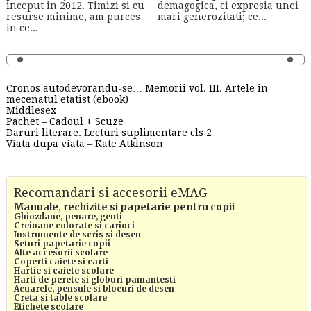
inceput in 2012. Timizi si cu
demagogica, ci expresia unei
resurse minime, am purces
mari generozitati; ce...
in ce...
Cronos autodevorandu-se… Memorii vol. III. Artele in
mecenatul etatist (ebook)
Middlesex
Pachet – Cadoul + Scuze
Daruri literare. Lecturi suplimentare cls 2
Viata dupa viata – Kate Atkinson
Recomandari si accesorii eMAG
Manuale, rechizite si papetarie pentru copii
Ghiozdane, penare, genti
Creioane colorate si carioci
Instrumente de scris si desen
Seturi papetarie copii
Alte accesorii scolare
Coperti caiete si carti
Hartie si caiete scolare
Harti de perete si globuri pamantesti
Acuarele, pensule si blocuri de desen
Creta si table scolare
Etichete scolare