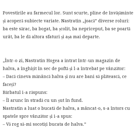
Povestirile au farmecul lor. Sunt scurte, pline de învățăminte
și acoperă subiecte variate. Nastratin „joacă” diverse roluri:
ba este sărac, ba bogat, ba școlit, ba nepriceput, ba se poartă
urât, ba le dă altora sfaturi și așa mai departe.
„Într-o zi, Nastratin Hogea a intrat într-un magazin de
halva, a înghițit în sec de poftă și l-a întrebat pe vânzător:
– Dacă cineva mănâncă halva și nu are bani să plătească, ce
faceți?
Bărbatul i-a răspuns:
– Îl arunc în stradă cu un șut în fund.
Nastratin a luat o bucată de halva, a mâncat-o, s-a întors cu
spatele spre vânzător și i-a spus:
– Vă rog să-mi socotiți bucata de halva.”