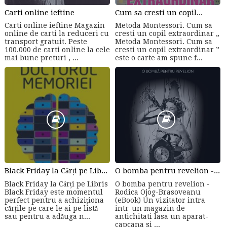
Carti online ieftine
Cum sa cresti un copil...
Carti online ieftine Magazin
Metoda Montessori. Cum sa
online de carti la reduceri cu
cresti un copil extraordinar „
transport gratuit. Peste
Metoda Montessori. Cum sa
100.000 de carti online la cele
cresti un copil extraordinar ”
mai bune preturi , ...
este o carte am spune f...
Black Friday la Cărți pe Libris
O bomba pentru revelion - Rodica Ojog-Brasoveanu (eBook)
Black Friday la Cărți pe Libris
O bomba pentru revelion -
Black Friday este momentul
Rodica Ojog-Brasoveanu
perfect pentru a achiziționa
(eBook) Un vizitator intra
cărțile pe care le ai pe listă
intr-un magazin de
sau pentru a adăuga n...
antichitati lasa un aparat-
capcana si ...