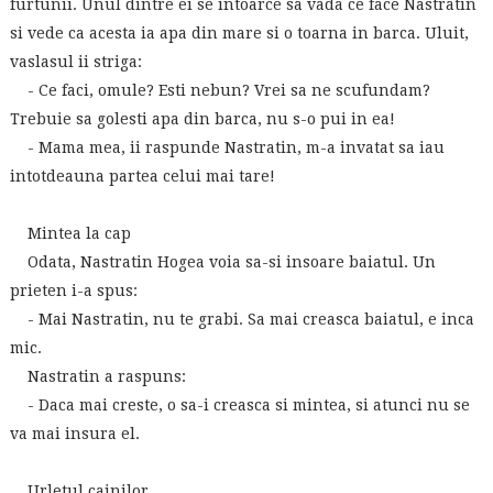
furtunii. Unul dintre ei se intoarce sa vada ce face Nastratin
si vede ca acesta ia apa din mare si o toarna in barca. Uluit,
vaslasul ii striga:
- Ce faci, omule? Esti nebun? Vrei sa ne scufundam?
Trebuie sa golesti apa din barca, nu s-o pui in ea!
- Mama mea, ii raspunde Nastratin, m-a invatat sa iau
intotdeauna partea celui mai tare!
Mintea la cap
Odata, Nastratin Hogea voia sa-si insoare baiatul. Un
prieten i-a spus:
- Mai Nastratin, nu te grabi. Sa mai creasca baiatul, e inca
mic.
Nastratin a raspuns:
- Daca mai creste, o sa-i creasca si mintea, si atunci nu se
va mai insura el.
Urletul cainilor