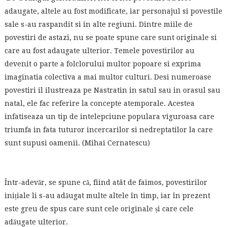
adaugate, altele au fost modificate, iar personajul si povestile
sale s-au raspandit si in alte regiuni. Dintre miile de
povestiri de astazi, nu se poate spune care sunt originale si
care au fost adaugate ulterior. Temele povestirilor au
devenit o parte a folclorului multor popoare si exprima
imaginatia colectiva a mai multor culturi. Desi numeroase
povestiri il ilustreaza pe Nastratin in satul sau in orasul sau
natal, ele fac referire la concepte atemporale. Acestea
infatiseaza un tip de intelepciune populara viguroasa care
triumfa in fata tuturor incercarilor si nedreptatilor la care
sunt supusi oamenii. (Mihai Cernatescu)
Într-adevăr, se spune că, fiind atât de faimos, povestirilor
inițiale li s-au adăugat multe altele în timp, iar în prezent
este greu de spus care sunt cele originale și care cele
adăugate ulterior.