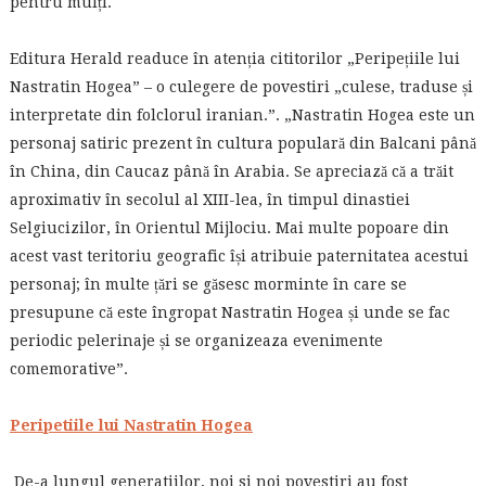
pentru mulți.
Editura Herald readuce în atenția cititorilor „Peripețiile lui
Nastratin Hogea” – o culegere de povestiri „culese, traduse și
interpretate din folclorul iranian.”. „Nastratin Hogea este un
personaj satiric prezent în cultura populară din Balcani până
în China, din Caucaz până în Arabia. Se apreciază că a trăit
aproximativ în secolul al XIII-lea, în timpul dinastiei
Selgiucizilor, în Orientul Mijlociu. Mai multe popoare din
acest vast teritoriu geografic își atribuie paternitatea acestui
personaj; în multe țări se găsesc morminte în care se
presupune că este îngropat Nastratin Hogea și unde se fac
periodic pelerinaje și se organizeaza evenimente
comemorative”.
Peripetiile lui Nastratin Hogea
De-a lungul generatiilor, noi si noi povestiri au fost