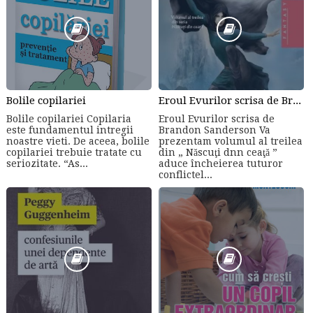
Bolile copilariei
Eroul Evurilor scrisa de Brandon Sanderson (Volumul 3)
Bolile copilariei Copilaria
Eroul Evurilor scrisa de
este fundamentul intregii
Brandon Sanderson Va
noastre vieti. De aceea, bolile
prezentam volumul al treilea
copilariei trebuie tratate cu
din „ Născuţi dnn ceaţă ”
seriozitate. “As...
aduce încheierea tuturor
conflictel...