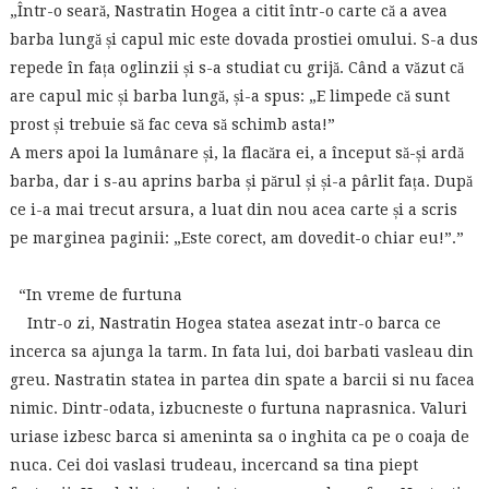
„Într-o seară, Nastratin Hogea a citit într-o carte că a avea
barba lungă și capul mic este dovada prostiei omului. S-a dus
repede în fața oglinzii și s-a studiat cu grijă. Când a văzut că
are capul mic și barba lungă, și-a spus: „E limpede că sunt
prost și trebuie să fac ceva să schimb asta!”
A mers apoi la lumânare și, la flacăra ei, a început să-și ardă
barba, dar i s-au aprins barba și părul și și-a pârlit fața. După
ce i-a mai trecut arsura, a luat din nou acea carte și a scris
pe marginea paginii: „Este corect, am dovedit-o chiar eu!”.”
“In vreme de furtuna
Intr-o zi, Nastratin Hogea statea asezat intr-o barca ce
incerca sa ajunga la tarm. In fata lui, doi barbati vasleau din
greu. Nastratin statea in partea din spate a barcii si nu facea
nimic. Dintr-odata, izbucneste o furtuna naprasnica. Valuri
uriase izbesc barca si ameninta sa o inghita ca pe o coaja de
nuca. Cei doi vaslasi trudeau, incercand sa tina piept