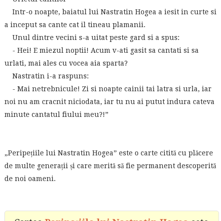
Intr-o noapte, baiatul lui Nastratin Hogea a iesit in curte si
a inceput sa cante cat il tineau plamanii.
Unul dintre vecini s-a uitat peste gard si a spus:
- Hei! E miezul noptii! Acum v-ati gasit sa cantati si sa
urlati, mai ales cu vocea aia sparta?
Nastratin i-a raspuns:
- Mai netrebnicule! Zi si noapte cainii tai latra si urla, iar
noi nu am cracnit niciodata, iar tu nu ai putut indura cateva
minute cantatul fiului meu?!”
„Peripețiile lui Nastratin Hogea” este o carte citită cu plăcere
de multe generații și care merită să fie permanent descoperită
de noi oameni.