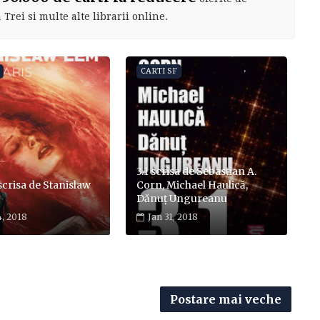
Trei si multe alte librarii online.
CARTI SF
3.1 scrisa de Sebastian A.
 scrisa de Stanislaw
Corn, Michael Haulică,
Dănuț Ungureanu
, 2018
Jan 31, 2018
Postare mai veche