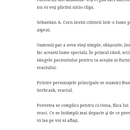
nu vă veţi plictisi nicio clipă.
Sebastian A. Corn invită cititorii într-o lume 
zăpezi.
Oamenii par a avea vieţi simple, obişnuite, îns
fac această lume specială. În primul rând, scrib
sângele pacientului pentru ca aceştia să furn
vraciului.
Printre personajele principale se numără Bunăs
Serbczak, vraciul.
Povestea se complică pentru că Oona, fiica lui 
vraci. Ce se întâmplă mai departe şi de ce pov
vă las pe voi să aflaţi.