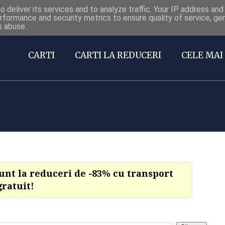
 deliver its services and to analyze traffic. Your IP address an
Carti la reduceri @Facebook
rformance and security metrics to ensure quality of service, g
s abuse.
CARTI
CARTI LA REDUCERI
CELE MAI 
sunt la reduceri de -83% cu transport
gratuit!