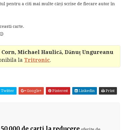
ul pentru a citi mai multe cărți scrise de fiecare autor în
ceastă carte.
😉
A. Corn, Michael Haulică, Dănuț Ungureanu
onibila la
Tritronic
.
Twitter
Google+
Pinterest
Linkedin
Print
?
 50.000 de carti la reducere
oferite de