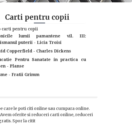
Carti pentru copii
 carti pentru copii
onicile lumii pamantene vil. III:
ismanul puterii - Licia Troisi
id Copperfield - Charles Dickens
ucatie Pentru Sanatate in practica cu
en - Planse
sme - Fratii Grimm
 pe care le poti citi online sau cumpara online.
. Avem oferite si reduceri carti online, reduceri
atis. Spor la citit