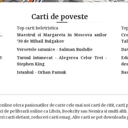
Carti de poveste
Top carti beletristica
Top
L.
Maestrul si Margareta in Moscova anilor
Cr
'30 de Mihail Bulgakov
Tal
Versetele satanice - Salman Rushdie
Dav
P.
Turnul intunecat - Alegerea Celor Trei -
Ed
Stephen King
des
Istanbul - Orhan Pamuk
Ba
online ofera pasionatilor de carte cele mai noi carti de citit, carti
i de pe librarii online ca Libris, Bookcity sau Nemira si multi altii
eri carti elefant, reduceri carti emag. Alte carti se pot downloada gr