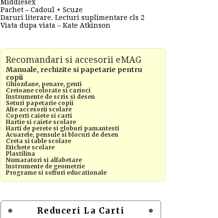
Middlesex
Pachet – Cadoul + Scuze
Daruri literare. Lecturi suplimentare cls 2
Viata dupa viata – Kate Atkinson
Recomandari si accesorii eMAG
Manuale, rechizite si papetarie pentru
copii
Ghiozdane, penare, genti
Creioane colorate si carioci
Instrumente de scris si desen
Seturi papetarie copii
Alte accesorii scolare
Coperti caiete si carti
Hartie si caiete scolare
Harti de perete si globuri pamantesti
Acuarele, pensule si blocuri de desen
Creta si table scolare
Etichete scolare
Plastilina
Numaratori si alfabetare
Instrumente de geometrie
Programe si softuri educationale
Reduceri La Carti