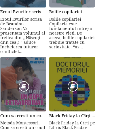
Eroul Evurilor scrisa de Brandon Sanderson (Volumul 3)
Bolile copilariei
Eroul Evurilor scrisa
Bolile copilariei
de Brandon
Copilaria este
Sanderson Va
fundamentul intregii
prezentam volumul al
noastre vieti. De
treilea din „ Născuţi
aceea, bolile copilariei
dnn ceaţă ” aduce
trebuie tratate cu
încheierea tuturor
seriozitate. “As...
conflictel...
Cum sa cresti un copil...
Black Friday la Cărți pe Libris
Metoda Montessori.
Black Friday la Cărți pe
Cum sa cresti un copil
Libris Black Friday