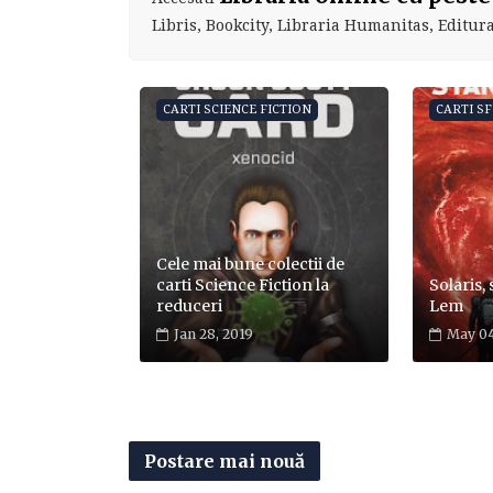
Libris, Bookcity, Libraria Humanitas, Editura 
CARTI SCIENCE FICTION
CARTI SF
Cele mai bune colectii de
carti Science Fiction la
Solaris,
reduceri
Lem
Jan 28, 2019
May 04
Postare mai nouă