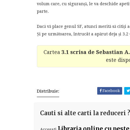
volum care, cu siguranță, le va deschide apetit
parte.
Dacă vă place genul SF, atunci merită să citiți a
Și pe următoarea, întrucât a apărut deja și 3.2 
Cartea
3.1 scrisa de Sebastian 
este disp
Distribuie:
Facebook
Cauti si alte carti la reduceri 
Libraria online cu peste
Accesati