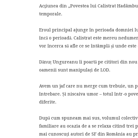
Acţiunea din „Povestea lui Calistrat Hadâmbu
temporale.
Eroul principal ajunge în perioada domniei lui
încă o perioadă. Calistrat este mereu nedumerit
vor încerca să afle ce se întâmplă și unde este
Dănuț Ungureanu îi poartă pe cititori din nou 
oamenii sunt manipulați de LOD.
Avem un jaf care nu merge cum trebuie, un pe
întrebare. Și niscaiva umor – totul într-o pov
diferite.
După cum spuneam mai sus, volumul colectiv es
familiare au ocazia de a se relaxa citind trei p
mai cunoscuți autori de SF din România au pril