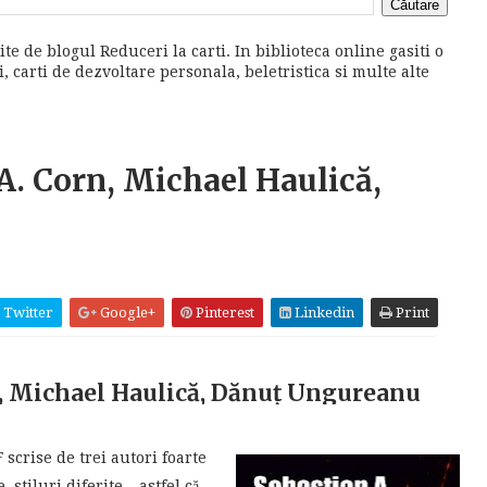
ite de blogul Reduceri la carti. In biblioteca online gasiti o
 carti de dezvoltare personala, beletristica si multe alte
 A. Corn, Michael Haulică,
Twitter
Google+
Pinterest
Linkedin
Print
rn, Michael Haulică, Dănuț Ungureanu
 scrise de trei autori foarte
 stiluri diferite – astfel că