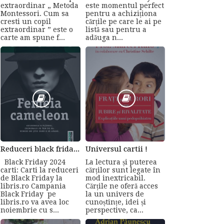
extraordinar „ Metoda
este momentul perfect
Montessori. Cum sa
pentru a achiziționa
cresti un copil
cărțile pe care le ai pe
extraordinar ” este o
listă sau pentru a
carte am spune f...
adăuga n...
Reduceri black friday la carti online
Universul cartii !
Black Friday 2024
La lectura și puterea
carti: Carti la reduceri
cărților sunt legate în
de Black Friday la
mod inextricabil.
libris.ro Campania
Cărțile ne oferă acces
Black Friday pe
la un univers de
libris.ro va avea loc
cunoștințe, idei și
noiembrie cu s...
perspective, ca...