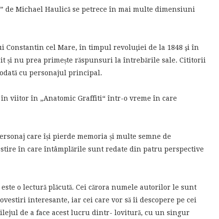
” de Michael Haulică se petrece în mai multe dimensiuni
 Constantin cel Mare, în timpul revoluţiei de la 1848 şi în
 și nu prea primește răspunsuri la întrebările sale. Cititorii
 odată cu personajul principal.
în viitor în „Anatomic Graffiti“ într-o vreme în care
rsonaj care își pierde memoria și multe semne de
estire în care întâmplările sunt redate din patru perspective
te o lectură plăcută. Cei cărora numele autorilor le sunt
ovestiri interesante, iar cei care vor să îi descopere pe cei
ejul de a face acest lucru dintr- lovitură, cu un singur