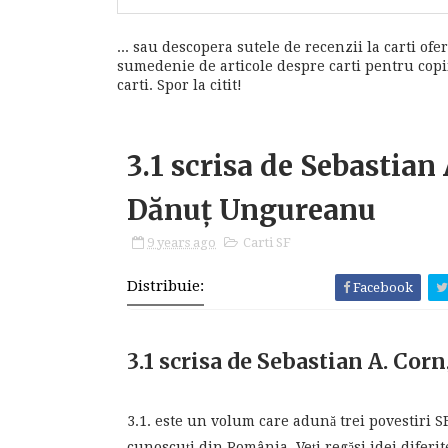
... sau descopera sutele de recenzii la carti ofer
sumedenie de articole despre carti pentru copii,
carti. Spor la citit!
3.1 scrisa de Sebastian
Dănuț Ungureanu
9 years ago
Carti SF
Distribuie:
Facebook
3.1 scrisa de Sebastian A. Co
3.1. este un volum care adună trei povestiri SF
cunoscuți din România. Veţi regăsi idei diferite,