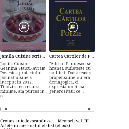
Jamila Cuisine scrisa de Geanina Staicu-Avram
Cartea Cartilor de Poezie de Adrian Paunescu
Jamila Cuisine -
"Adrian Paunescu se
Geanina Staicu-Avram
hranea sufleteste cu
Povestea proiectului
multimi! Dar aceasta
JamilaCuisine a
propensiune nu era
inceput in 2012.
demagogica, ci
Timizi si cu resurse
expresia unei mari
minime, am purces in
generozitati; ce...
ce...
Cronos autodevorandu-se… Memorii vol. III.
Artele in mecenatul etatist (ebook)