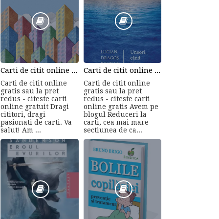
Carti de citit online gratis sau la pret redus - citeste carti online gratuit din cele mai mari librarii online!
Carti de citit online gratis sau la pret redus - citeste carti online gratis
Carti de citit online
Carti de citit online
gratis sau la pret
gratis sau la pret
redus - citeste carti
redus - citeste carti
online gratuit Dragi
online gratis Avem pe
cititori, dragi
blogul Reduceri la
pasionati de carti. Va
carti, cea mai mare
salut! Am ...
sectiunea de ca...