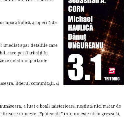
postapocaliptică, acoperită de
ă imediat apar detaliile care
ii, care pot fi trimişi în
izeze detalii importante
eara, liderul comunității, și
Bunăseara, a luat o boală misterioasă, neştiută nici măcar de
estirea se numeşte „Epideemia” (nu, nu este nicio greşeală),