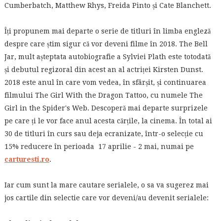
Cumberbatch, Matthew Rhys, Freida Pinto și Cate Blanchett.
Îți propunem mai departe o serie de titluri în limba engleză
despre care știm sigur că vor deveni filme în 2018. The Bell
Jar, mult așteptata autobiografie a Sylviei Plath este totodată
și debutul regizoral din acest an al actriței Kirsten Dunst.
2018 este anul în care vom vedea, în sfârșit, și continuarea
filmului The Girl With the Dragon Tattoo, cu numele The
Girl in the Spider's Web. Descoperă mai departe surprizele
pe care ți le vor face anul acesta cărțile, la cinema. În total ai
30 de titluri în curs sau deja ecranizate, într-o selecție cu
15% reducere în perioada 17 aprilie - 2 mai, numai pe
carturesti.ro
.
Iar cum sunt la mare cautare serialele, o sa va sugerez mai
jos cartile din selectie care vor deveni/au devenit serialele: