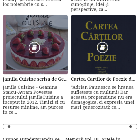
loc noiembrie cu s...
cunoștințe, idei și
perspective, ca...
Jamila Cuisine scrisa de Geanina Staicu-Avram
Cartea Cartilor de Poezie de Adrian Paunescu
Jamila Cuisine - Geanina
"Adrian Paunescu se hranea
Staicu-Avram Povestea
sufleteste cu multimi! Dar
proiectului JamilaCuisine a
aceasta propensiune nu era
inceput in 2012. Timizi si cu
demagogica, ci expresia unei
resurse minime, am purces
mari generozitati; ce...
in ce...
Cronos autodevorandu-se… Memorii vol. III. Artele in