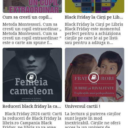
Cum sa cresti un copil...
Black Friday la Cărți pe Libris
Metoda Montessori. Cum sa
Black Friday la Cărți pe Libris
cresti un copil extraordinar „
Black Friday este momentul
Metoda Montessori. Cum sa
perfect pentru a achiziționa
cresti un copil extraordinar ”
cărțile pe care le ai pe listă
este o carte am spune f...
sau pentru a adăuga n...
Reduceri black friday la carti online
Universul cartii !
Black Friday 2024 carti: Carti
La lectura și puterea cărților
la reduceri de Black Friday la
sunt legate în mod
libris.ro Campania Black
inextricabil. Cărțile ne oferă
Friday pe libris.ro va avea
acces la un univers de