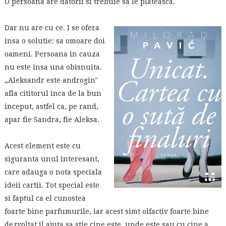
O persoana are datorii si trebuie sa le plateasca.
Dar nu are cu ce. I se ofera
insa o solutie: sa omoare doi
oameni. Persoana in cauza
nu este insa una obisnuita.
„Aleksandr este androgin"
afla cititorul inca de la bun
inceput, astfel ca, pe rand,
apar fie Sandra, fie Aleksa.
Acest element este cu
siguranta unul interesant,
care adauga o nota speciala
ideii cartii. Tot special este
si faptul ca el cunostea
foarte bine parfumurile, iar acest simt olfactiv foarte bine
dezvoltat il ajuta sa stie cine este, unde este sau cu cine a