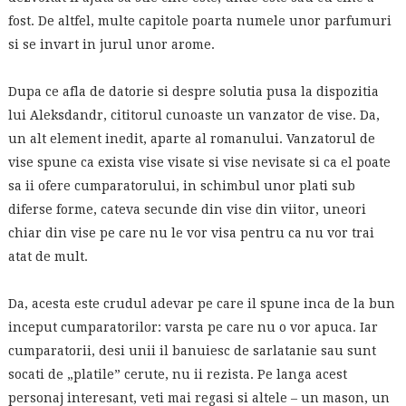
fost. De altfel, multe capitole poarta numele unor parfumuri
si se invart in jurul unor arome.
Dupa ce afla de datorie si despre solutia pusa la dispozitia
lui Aleksdandr, cititorul cunoaste un vanzator de vise. Da,
un alt element inedit, aparte al romanului. Vanzatorul de
vise spune ca exista vise visate si vise nevisate si ca el poate
sa ii ofere cumparatorului, in schimbul unor plati sub
diferse forme, cateva secunde din vise din viitor, uneori
chiar din vise pe care nu le vor visa pentru ca nu vor trai
atat de mult.
Da, acesta este crudul adevar pe care il spune inca de la bun
inceput cumparatorilor: varsta pe care nu o vor apuca. Iar
cumparatorii, desi unii il banuiesc de sarlatanie sau sunt
socati de „platile” cerute, nu ii rezista. Pe langa acest
personaj interesant, veti mai regasi si altele – un mason, un