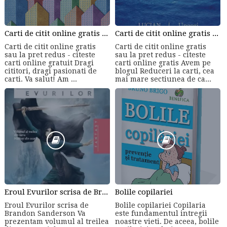
Carti de citit online gratis sau la pret redus - citeste carti online gratuit din cele mai mari librarii online!
Carti de citit online gratis sau la pret redus - citeste carti online gratis
Carti de citit online gratis
Carti de citit online gratis
sau la pret redus - citeste
sau la pret redus - citeste
carti online gratuit Dragi
carti online gratis Avem pe
cititori, dragi pasionati de
blogul Reduceri la carti, cea
carti. Va salut! Am ...
mai mare sectiunea de ca...
Eroul Evurilor scrisa de Brandon Sanderson (Volumul 3)
Bolile copilariei
Eroul Evurilor scrisa de
Bolile copilariei Copilaria
Brandon Sanderson Va
este fundamentul intregii
prezentam volumul al treilea
noastre vieti. De aceea, bolile