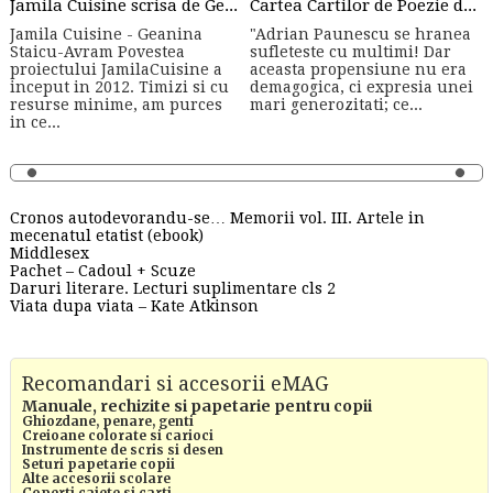
Jamila Cuisine scrisa de Geanina Staicu-Avram
Cartea Cartilor de Poezie de Adrian Paunescu
Jamila Cuisine - Geanina
"Adrian Paunescu se hranea
Staicu-Avram Povestea
sufleteste cu multimi! Dar
proiectului JamilaCuisine a
aceasta propensiune nu era
inceput in 2012. Timizi si cu
demagogica, ci expresia unei
resurse minime, am purces
mari generozitati; ce...
in ce...
Cronos autodevorandu-se… Memorii vol. III. Artele in
mecenatul etatist (ebook)
Middlesex
Pachet – Cadoul + Scuze
Daruri literare. Lecturi suplimentare cls 2
Viata dupa viata – Kate Atkinson
Recomandari si accesorii eMAG
Manuale, rechizite si papetarie pentru copii
Ghiozdane, penare, genti
Creioane colorate si carioci
Instrumente de scris si desen
Seturi papetarie copii
Alte accesorii scolare
Coperti caiete si carti