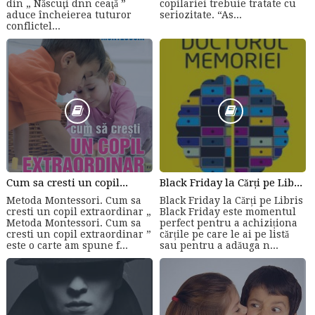
din „ Născuţi dnn ceaţă ”
copilariei trebuie tratate cu
aduce încheierea tuturor
seriozitate. “As...
conflictel...
Cum sa cresti un copil...
Black Friday la Cărți pe Libris
Metoda Montessori. Cum sa
Black Friday la Cărți pe Libris
cresti un copil extraordinar „
Black Friday este momentul
Metoda Montessori. Cum sa
perfect pentru a achiziționa
cresti un copil extraordinar ”
cărțile pe care le ai pe listă
este o carte am spune f...
sau pentru a adăuga n...