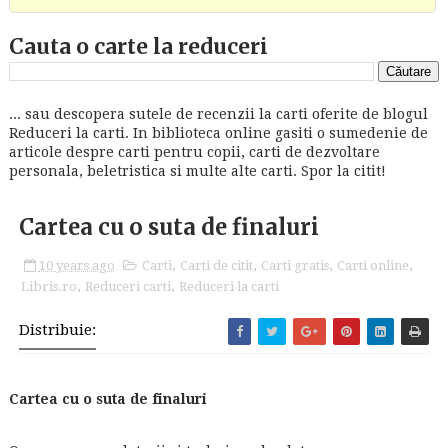
Cauta o carte la reduceri
... sau descopera sutele de recenzii la carti oferite de blogul
Reduceri la carti. In biblioteca online gasiti o sumedenie de
articole despre carti pentru copii, carti de dezvoltare
personala, beletristica si multe alte carti. Spor la citit!
Cartea cu o suta de finaluri
10 years ago
Carti
,
Carti de citit
,
Carti gratis
,
Carti online
,
Libris.ro
,
Reduceri carti
,
Reduceri la carti
Distribuie:
Cartea cu o suta de finaluri