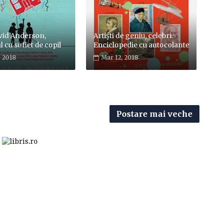
vid Anderson,
Artişti de geniu, celebri.
l cu suflet de copil
Enciclopedie cu autocolante
, 2018
Mar 12, 2018
Postare mai veche