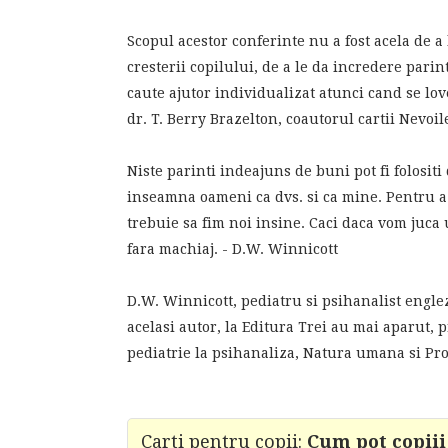
Scopul acestor conferinte nu a fost acela de a l
cresterii copilului, de a le da incredere parint
caute ajutor individualizat atunci cand se lov
dr. T. Berry Brazelton, coautorul cartii Nevoil
Niste parinti indeajuns de buni pot fi folositi
inseamna oameni ca dvs. si ca mine. Pentru a fi
trebuie sa fim noi insine. Caci daca vom juca 
fara machiaj. - D.W. Winnicott
D.W. Winnicott, pediatru si psihanalist englez
acelasi autor, la Editura Trei au mai aparut, p
pediatrie la psihanaliza, Natura umana si Pr
Carti pentru copii:
Cum pot copiii