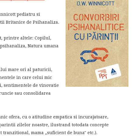
nnicott pediatru si
tii Britanice de Psihanaliza.
, printre altele: Copilul,
la psihanaliza, Natura umana
lui mare ori al paturicii,
omentele in care celui mic
ti, sentimentele de vinovatie
runcie sau consolidarea
anic ofera, cu o atitudine empatica si incurajatoare,
parintii zilelor noastre, ilustrand totodata concepte
t tranzitional, mama „suficient de buna" etc.).