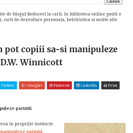
ite de blogul Reduceri la carti. In biblioteca online gasiti o
 carti de dezvoltare personala, beletristica si multe alte
m pot copiii sa-si manipuleze
e D.W. Winnicott
Twitter
Google+
Pinterest
Linkedin
Print
puleze parintii
rea in propriile instincte
 manipuleze parintii
.