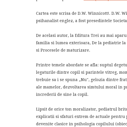
Cartea este scrisa de D.W. Winnicott!. D.W. Wi
psihanalist englez, a fost presedintele Societa
De acelasi autor, la Editura Trei au mai aparut
familia si lumea exterioara, De la pediatrie 
si Procesele de maturizare.
Printre temele abordate se afla: suptul degetu
legaturile dintre copil si parintele vitreg, m
trebuie sa i se spuna „Nu", gelozia dintre fra
ale mamelor, dezvoltarea simtului moral in p
increderii de sine la copil.
Lipsit de orice ton moralizator, pediatrul brit
explicatii si sfaturi extrem de actuale pentru 
devenite clasice in psihologia copilului (obiec