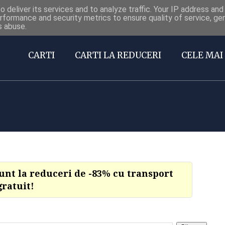
 deliver its services and to analyze traffic. Your IP address an
Carti la reduceri @Facebook
rformance and security metrics to ensure quality of service, g
s abuse.
CARTI
CARTI LA REDUCERI
CELE MAI 
sunt la reduceri de -83% cu transport
gratuit!