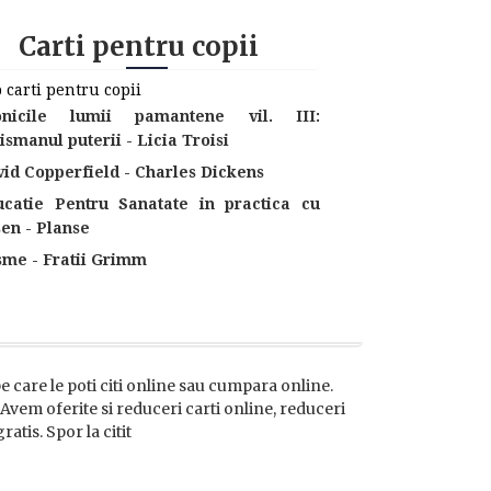
Carti pentru copii
 carti pentru copii
onicile lumii pamantene vil. III:
ismanul puterii - Licia Troisi
id Copperfield - Charles Dickens
ucatie Pentru Sanatate in practica cu
en - Planse
sme - Fratii Grimm
 pe care le poti citi online sau cumpara online.
. Avem oferite si reduceri carti online, reduceri
atis. Spor la citit