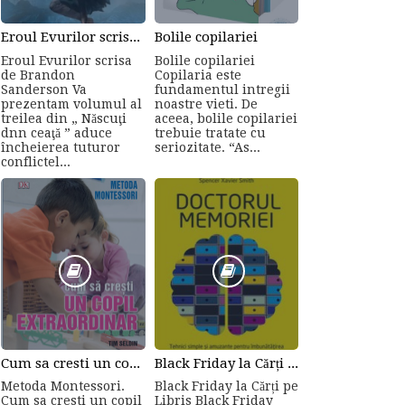
Eroul Evurilor scrisa de Brandon Sanderson (Volumul 3)
Bolile copilariei
Eroul Evurilor scrisa
Bolile copilariei
de Brandon
Copilaria este
Sanderson Va
fundamentul intregii
prezentam volumul al
noastre vieti. De
treilea din „ Născuţi
aceea, bolile copilariei
dnn ceaţă ” aduce
trebuie tratate cu
încheierea tuturor
seriozitate. “As...
conflictel...
Cum sa cresti un copil...
Black Friday la Cărți pe Libris
Metoda Montessori.
Black Friday la Cărți pe
Cum sa cresti un copil
Libris Black Friday