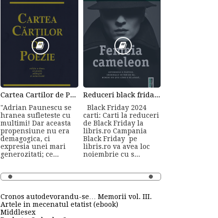
Cartea Cartilor de Poezie de Adrian Paunescu
Reduceri black friday la carti online
"Adrian Paunescu se
Black Friday 2024
hranea sufleteste cu
carti: Carti la reduceri
multimi! Dar aceasta
de Black Friday la
propensiune nu era
libris.ro Campania
demagogica, ci
Black Friday pe
expresia unei mari
libris.ro va avea loc
generozitati; ce...
noiembrie cu s...
Cronos autodevorandu-se… Memorii vol. III.
Artele in mecenatul etatist (ebook)
Middlesex