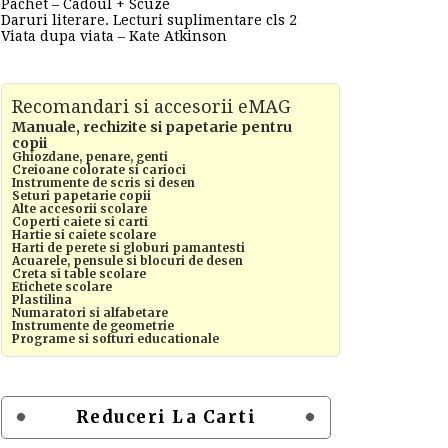
Pachet – Cadoul + Scuze
Daruri literare. Lecturi suplimentare cls 2
Viata dupa viata – Kate Atkinson
Recomandari si accesorii eMAG
Manuale, rechizite si papetarie pentru
copii
Ghiozdane, penare, genti
Creioane colorate si carioci
Instrumente de scris si desen
Seturi papetarie copii
Alte accesorii scolare
Coperti caiete si carti
Hartie si caiete scolare
Harti de perete si globuri pamantesti
Acuarele, pensule si blocuri de desen
Creta si table scolare
Etichete scolare
Plastilina
Numaratori si alfabetare
Instrumente de geometrie
Programe si softuri educationale
Reduceri La Carti