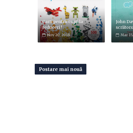
Carti pentru copii la
John Da
reduceri !
scriitoru
Nov 20, 2018
Mar 15
Postare mai nouă