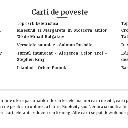
Carti de poveste
Top carti beletristica
Top
L.
Maestrul si Margareta in Moscova anilor
Cr
'30 de Mihail Bulgakov
Tal
Versetele satanice - Salman Rushdie
Dav
P.
Turnul intunecat - Alegerea Celor Trei -
Ed
Stephen King
des
Istanbul - Orhan Pamuk
Ba
online ofera pasionatilor de carte cele mai noi carti de citit, carti
i de pe librarii online ca Libris, Bookcity sau Nemira si multi altii
eri carti elefant, reduceri carti emag. Alte carti se pot downloada gr