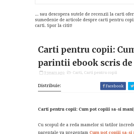
... sau descopera sutele de recenzii la carti ofer
sumedenie de articole despre carti pentru copii,
carti. Spor la citit!
Carti pentru copii: Cu
parintii ebook scris d
9 years ago
Carti
,
Carti pentru copii
Distribuie:
Facebook
Carti pentru copii: Cum pot copiii sa-si mani
Cu scopul de a reda mamelor si tatilor increde
parentale va prezentam
Cum pot copiii sa-si