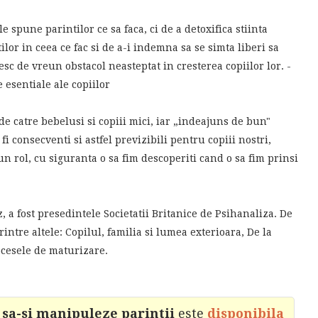
e spune parintilor ce sa faca, ci de a detoxifica stiinta
ilor in ceea ce fac si de a-i indemna sa se simta liberi sa
esc de vreun obstacol neasteptat in cresterea copiilor lor. -
e esentiale ale copiilor
 de catre bebelusi si copiii mici, iar „indeajuns de bun"
 consecventi si astfel previzibili pentru copiii nostri,
un rol, cu siguranta o sa fim descoperiti cand o sa fim prinsi
, a fost presedintele Societatii Britanice de Psihanaliza. De
rintre altele: Copilul, familia si lumea exterioara, De la
ocesele de maturizare.
 sa-si manipuleze parintii
este
disponibila