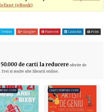
Elefant (eBook)
Twitter
Google+
Pinterest
Linkedin
Print
?
 50.000 de carti la reducere
oferite de
Trei si multe alte librarii online.
ENTRU COPII
CARTI PENTRU COPII