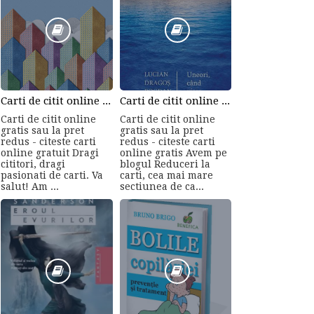
Carti de citit online gratis sau la pret redus - citeste carti online gratuit din cele mai mari librarii online!
Carti de citit online gratis sau la pret redus - citeste carti online gratis
Carti de citit online
Carti de citit online
gratis sau la pret
gratis sau la pret
redus - citeste carti
redus - citeste carti
online gratuit Dragi
online gratis Avem pe
cititori, dragi
blogul Reduceri la
pasionati de carti. Va
carti, cea mai mare
salut! Am ...
sectiunea de ca...