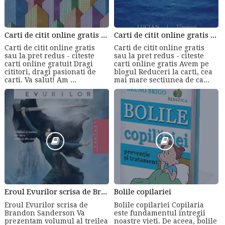
Carti de citit online gratis sau la pret redus - citeste carti online gratuit din cele mai mari librarii online!
Carti de citit online gratis sau la pret redus - citeste carti online gratis
Carti de citit online gratis
Carti de citit online gratis
sau la pret redus - citeste
sau la pret redus - citeste
carti online gratuit Dragi
carti online gratis Avem pe
cititori, dragi pasionati de
blogul Reduceri la carti, cea
carti. Va salut! Am ...
mai mare sectiunea de ca...
Eroul Evurilor scrisa de Brandon Sanderson (Volumul 3)
Bolile copilariei
Eroul Evurilor scrisa de
Bolile copilariei Copilaria
Brandon Sanderson Va
este fundamentul intregii
prezentam volumul al treilea
noastre vieti. De aceea, bolile