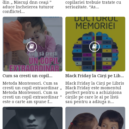
din „ Născuţi dnn ceaţă ”
copilariei trebuie tratate cu
aduce încheierea tuturor
seriozitate. “As...
conflictel...
Cum sa cresti un copil...
Black Friday la Cărți pe Libris
Metoda Montessori. Cum sa
Black Friday la Cărți pe Libris
cresti un copil extraordinar „
Black Friday este momentul
Metoda Montessori. Cum sa
perfect pentru a achiziționa
cresti un copil extraordinar ”
cărțile pe care le ai pe listă
este o carte am spune f...
sau pentru a adăuga n...