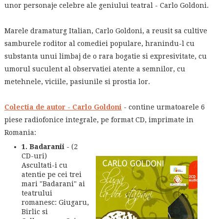
unor personaje celebre ale geniului teatral - Carlo Goldoni.
Marele dramaturg Italian, Carlo Goldoni, a reusit sa cultive
samburele roditor al comediei populare, hranindu-l cu
substanta unui limbaj de o rara bogatie si expresivitate, cu
umorul suculent al observatiei atente a semnilor, cu
metehnele, viciile, pasiunile si prostia lor.
Colectia de autor - Carlo Goldoni
- contine urmatoarele 6
piese radiofonice integrale, pe format CD, imprimate in
Romania:
1. Badaranii
- (2
CD-uri)
Ascultati-i cu
atentie pe cei trei
mari "Badarani" ai
teatrului
romanesc: Giugaru,
Birlic si