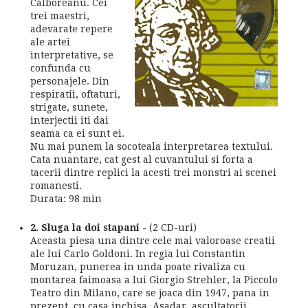
Calboreanu. Cei
trei maestri,
adevarate repere
ale artei
interpretative, se
confunda cu
personajele. Din
respiratii, oftaturi,
strigate, sunete,
interjectii iti dai
seama ca ei sunt ei.
Nu mai punem la socoteala interpretarea textului.
Cata nuantare, cat gest al cuvantului si forta a
tacerii dintre replici la acesti trei monstri ai scenei
romanesti.
Durata: 98 min
2. Sluga la doi stapani
- (2 CD-uri)
Aceasta piesa una dintre cele mai valoroase creatii
ale lui Carlo Goldoni. In regia lui Constantin
Moruzan, punerea in unda poate rivaliza cu
montarea faimoasa a lui Giorgio Strehler, la Piccolo
Teatro din Milano, care se joaca din 1947, pana in
prezent, cu casa inchisa. Asadar, ascultatorii