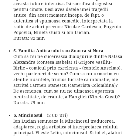
aceasta iubire interzisa. Isi sacrifica dragostea
pentru cinste. Desi avea datele unei tragedii
antice, din acest moment incepe, de fapt, o
autentica si spumoasa comedie, interpretata la
radio de actori precum: Nicolae Gardescu, Eugenia
Popovici, Nineta Gusti si Ion Lucian.
Durata: 82 min
5. Familia Anticarului sau Soacra si Nora
Cum sa nu ne cucereasca dialogurile dintre Natasa
Alexandra (contesa Isabela) si Grigore Vasiliu-
Birlic - comicul prin excelenta - (contele Anselmo),
vechi parteneri de scena? Cum sa nu urmarim cu
atentie nuantele, frumos lucrate ca intonatie, ale
actritei Carmen Stanescu (camerista Colombina)?
De asemenea, cum sa nu ne uimeasca aparenta
neutralitate, de crainic, a Hangitei (Nineta Gusti)?
Durata: 79 min
6. Mincinosul
- (2 CD-uri)
Ion Lucian semneaza la Mincinosul traducerea,
adaptarea, regia artistica si interpretarea rolului
principal. El este Lelio, mincinosul. Si tot el, alaturi