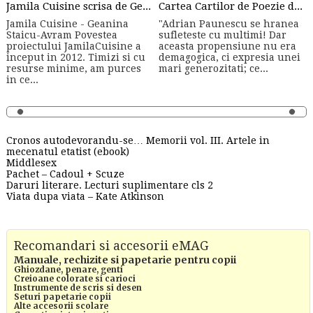
Jamila Cuisine scrisa de Geanina Staicu-Avram
Cartea Cartilor de Poezie de Adrian Paunescu
Jamila Cuisine - Geanina
"Adrian Paunescu se hranea
Staicu-Avram Povestea
sufleteste cu multimi! Dar
proiectului JamilaCuisine a
aceasta propensiune nu era
inceput in 2012. Timizi si cu
demagogica, ci expresia unei
resurse minime, am purces
mari generozitati; ce...
in ce...
Cronos autodevorandu-se… Memorii vol. III. Artele in
mecenatul etatist (ebook)
Middlesex
Pachet – Cadoul + Scuze
Daruri literare. Lecturi suplimentare cls 2
Viata dupa viata – Kate Atkinson
Recomandari si accesorii eMAG
Manuale, rechizite si papetarie pentru copii
Ghiozdane, penare, genti
Creioane colorate si carioci
Instrumente de scris si desen
Seturi papetarie copii
Alte accesorii scolare