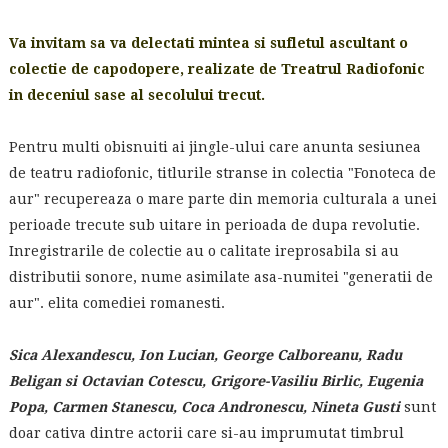
Va invitam sa va delectati mintea si sufletul ascultant o
colectie de capodopere, realizate de Treatrul Radiofonic
in deceniul sase al secolului trecut.
Pentru multi obisnuiti ai jingle-ului care anunta sesiunea
de teatru radiofonic, titlurile stranse in colectia "Fonoteca de
aur" recupereaza o mare parte din memoria culturala a unei
perioade trecute sub uitare in perioada de dupa revolutie.
Inregistrarile de colectie au o calitate ireprosabila si au
distributii sonore, nume asimilate asa-numitei "generatii de
aur". elita comediei romanesti.
Sica Alexandescu, Ion Lucian, George Calboreanu, Radu
Beligan si Octavian Cotescu, Grigore-Vasiliu Birlic, Eugenia
Popa, Carmen Stanescu, Coca Andronescu, Nineta Gusti
sunt
doar cativa dintre actorii care si-au imprumutat timbrul