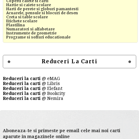
Coperti caiete si carti
Hartie si caiete scolare
Harti de perete si globuri pamantesti
Acuarele, pensule si blocuri de desen
Creta si table scolare
Etichete scolare
Plastilina
Numaratori si alfabetare
Instrumente de geometrie
Programe si softuri educationale
Reduceri La Carti
Reduceri la carti
@ eMAG
Reduceri la carti
@ Libris
Reduceri la carti
@ Elefant
Reduceri la carti
@ Bookcity
Reduceri la carti
@ Nemira
Aboneaza-te si primeste pe email cele mai noi carti
aparute in magazinele online