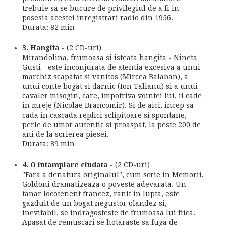
trebuie sa se bucure de privilegiul de a fi in
posesia acestei inregistrari radio din 1956.
Durata: 82 min
3. Hangita
- (2 CD-uri)
Mirandolina, frumoasa si isteata hangita - Nineta
Gusti - este inconjurata de atentia excesiva a unui
marchiz scapatat si vanitos (Mircea Balaban), a
unui conte bogat si darnic (Ion Talianu) si a unui
cavaler misogin, care, impotriva vointei lui, ii cade
in mreje (Nicolae Brancomir). Si de aici, incep sa
cada in cascada replici sclipitoare si spontane,
perle de umor autentic si proaspat, la peste 200 de
ani de la scrierea piesei.
Durata: 89 min
4. O intamplare ciudata
- (2 CD-uri)
"Fara a denatura originalul", cum scrie in Memorii,
Goldoni dramatizeaza o poveste adevarata. Un
tanar locotenent francez, ranit in lupta, este
gazduit de un bogat negustor olandez si,
inevitabil, se indragosteste de frumoasa lui fiica.
Apasat de remuscari se hotaraste sa fuga de