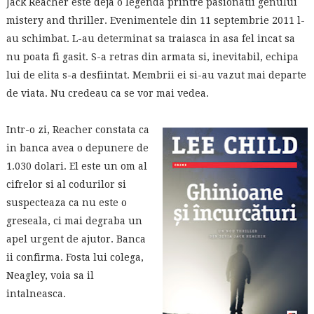
Jack Reacher este deja o legenda printre pasionatii genului
mistery and thriller. Evenimentele din 11 septembrie 2011 l-
au schimbat. L-au determinat sa traiasca in asa fel incat sa
nu poata fi gasit. S-a retras din armata si, inevitabil, echipa
lui de elita s-a desfiintat. Membrii ei si-au vazut mai departe
de viata. Nu credeau ca se vor mai vedea.
Intr-o zi, Reacher constata ca
in banca avea o depunere de
1.030 dolari. El este un om al
cifrelor si al codurilor si
suspecteaza ca nu este o
greseala, ci mai degraba un
apel urgent de ajutor. Banca
ii confirma. Fosta lui colega,
Neagley, voia sa il
intalneasca.