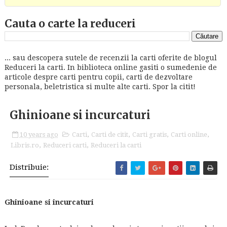
Cauta o carte la reduceri
... sau descopera sutele de recenzii la carti oferite de blogul
Reduceri la carti. In biblioteca online gasiti o sumedenie de
articole despre carti pentru copii, carti de dezvoltare
personala, beletristica si multe alte carti. Spor la citit!
Ghinioane si incurcaturi
10 years ago
Carti
,
Carti de citit
,
Carti gratis
,
Carti online
,
Libris.ro
,
Reduceri carti
,
Reduceri la carti
Distribuie:
Ghinioane si incurcaturi