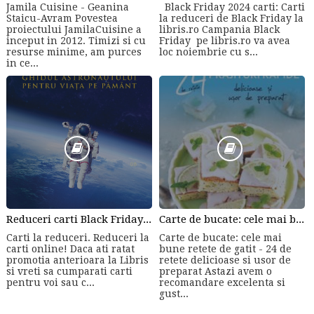
Jamila Cuisine - Geanina
Black Friday 2024 carti: Carti
Staicu-Avram Povestea
la reduceri de Black Friday la
proiectului JamilaCuisine a
libris.ro Campania Black
inceput in 2012. Timizi si cu
Friday pe libris.ro va avea
resurse minime, am purces
loc noiembrie cu s...
in ce...
Reduceri carti Black Friday :-)
Carte de bucate: cele mai bune retete de gatit - 24 de retete delicioase si usor de preparat de Laura Adamache
Carti la reduceri. Reduceri la
Carte de bucate: cele mai
carti online! Daca ati ratat
bune retete de gatit - 24 de
promotia anterioara la Libris
retete delicioase si usor de
si vreti sa cumparati carti
preparat Astazi avem o
pentru voi sau c...
recomandare excelenta si
gust...