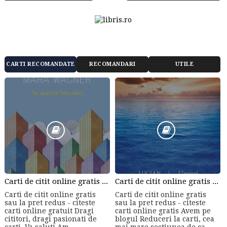
CARTI RECOMANDATE
RECOMANDARI
UTILE
Carti de citit online gratis sau la pret redus - citeste carti online gratuit din cele mai mari librarii online!
Carti de citit online gratis sau la pret redus - citeste carti online gratis
Carti de citit online gratis
Carti de citit online gratis
sau la pret redus - citeste
sau la pret redus - citeste
carti online gratuit Dragi
carti online gratis Avem pe
cititori, dragi pasionati de
blogul Reduceri la carti, cea
carti. Va salut! Am ...
mai mare sectiunea de ca...