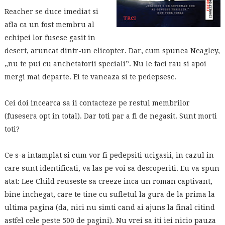
Reacher se duce imediat si
afla ca un fost membru al
echipei lor fusese gasit in
desert, aruncat dintr-un elicopter. Dar, cum spunea Neagley,
„nu te pui cu anchetatorii speciali”. Nu le faci rau si apoi
mergi mai departe. Ei te vaneaza si te pedepsesc.
Cei doi incearca sa ii contacteze pe restul membrilor
(fusesera opt in total). Dar toti par a fi de negasit. Sunt morti
toti?
Ce s-a intamplat si cum vor fi pedepsiti ucigasii, in cazul in
care sunt identificati, va las pe voi sa descoperiti. Eu va spun
atat: Lee Child reuseste sa creeze inca un roman captivant,
bine inchegat, care te tine cu sufletul la gura de la prima la
ultima pagina (da, nici nu simti cand ai ajuns la final citind
astfel cele peste 500 de pagini). Nu vrei sa iti iei nicio pauza