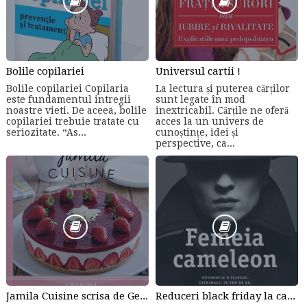
Bolile copilariei
Universul cartii !
Bolile copilariei Copilaria
La lectura și puterea cărților
este fundamentul intregii
sunt legate în mod
noastre vieti. De aceea, bolile
inextricabil. Cărțile ne oferă
copilariei trebuie tratate cu
acces la un univers de
seriozitate. “As...
cunoștințe, idei și
perspective, ca...
Jamila Cuisine scrisa de Geanina Staicu-Avram
Reduceri black friday la carti online