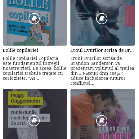
Bolile copilariei
Eroul Evurilor scrisa de Brandon Sanderson (Volumul 3)
Bolile copilariei Copilaria
Eroul Evurilor scrisa de
este fundamentul intregii
Brandon Sanderson Va
noastre vieti. De aceea, bolile
prezentam volumul al treilea
copilariei trebuie tratate cu
din „ Născuţi dnn ceaţă ”
seriozitate. “As...
aduce încheierea tuturor
conflictel...