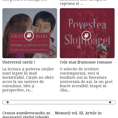
capcana si ...
Universul cartii !
Cele mai frumoase romane
La lectura și puterea cărților
O selectie de scriitori
sunt legate în mod
contemporani, voci si
inextricabil. Cărțile ne oferă
tendinte noi in literatura
acces la un univers de
universala de azi, la un pret
cunoștințe, idei și
foarte accesibil: Inapoi in
perspective, ca...
Gha...
Cronos autodevorandu-se… Memorii vol. III. Artele in
mecenatul etatist (ebook)