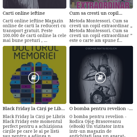
Carti online ieftine
Cum sa cresti un copil...
Carti online ieftine Magazin
Metoda Montessori. Cum sa
online de carti la reduceri cu
cresti un copil extraordinar „
transport gratuit. Peste
Metoda Montessori. Cum sa
100.000 de carti online la cele
cresti un copil extraordinar ”
mai bune preturi , ...
este o carte am spune f...
Black Friday la Cărți pe Libris
O bomba pentru revelion - Rodica Ojog-Brasoveanu (eBook)
Black Friday la Cărți pe Libris
O bomba pentru revelion -
Black Friday este momentul
Rodica Ojog-Brasoveanu
perfect pentru a achiziționa
(eBook) Un vizitator intra
cărțile pe care le ai pe listă
intr-un magazin de
sau pentru a adăuga n...
antichitati lasa un aparat-